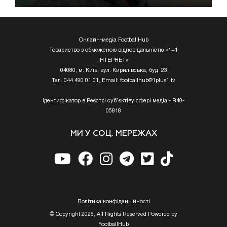
Онлайн-медіа FootballHub
Товариство з обмеженою відповідальністю «1+1
ІНТЕРНЕТ»
04080, м. Київ, вул. Кирилівська, буд. 23
Тел. 044 490 01 01, Email:
footballhub@1plus1.tv
Ідентифікатор в Реєстрі суб’єктіву сфері медіа - R40-
05818
МИ У СОЦ. МЕРЕЖАХ
Полiтика конфiденцiйностi
© Copyright 2026, All Rights Reserved Powered by
FootballHub