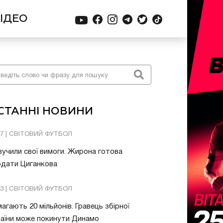
ІДЕО
СТАННІ НОВИНИ
57 | СВІТОВИЙ ФУТБОЛ
учили свої вимоги. Жирона готова
одати Циганкова
13 | СВІТОВИЙ ФУТБОЛ
агають 20 мільйонів. Гравець збірної
аїни може покинути Динамо