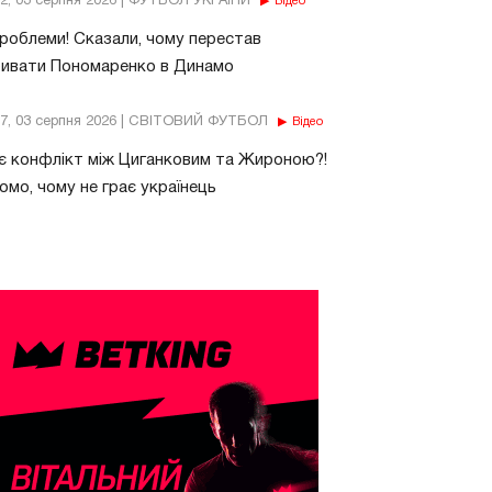
32, 03 серпня 2026 | ФУТБОЛ УКРАЇНИ
Відео
роблеми! Сказали, чому перестав
бивати Пономаренко в Динамо
37, 03 серпня 2026 | СВІТОВИЙ ФУТБОЛ
Відео
є конфлікт між Циганковим та Жироною?!
омо, чому не грає українець