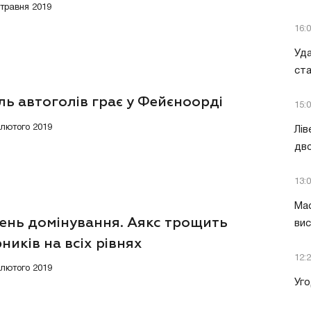
 травня 2019
16:
Уда
ст
ь автоголів грає у Фейєноорді
15:
8 лютого 2019
Лів
дво
13:
Мас
ень домінування. Аякс трощить
вис
ників на всіх рівнях
12:
4 лютого 2019
Уго