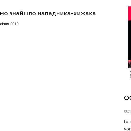
мо знайшло нападника-хижака
 січня 2019
О
08:
Гол
чог