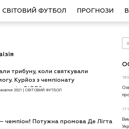
СВІТОВИЙ ФУТБОЛ
ПРОГНОЗИ
В
ізія
О
али трибуну, коли святкували
18:
огу. Курйоз з чемпіонату
рландів. ВІДЕО
Озв
7 жовтня 2021 | СВІТОВИЙ ФУТБОЛ
пр
17:
Вим
– чемпіон! Потужна промова Де Лігта
Укр