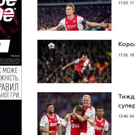
11:03, 17
Корол
17:26, 1
Тижд
супер
13:46, 0