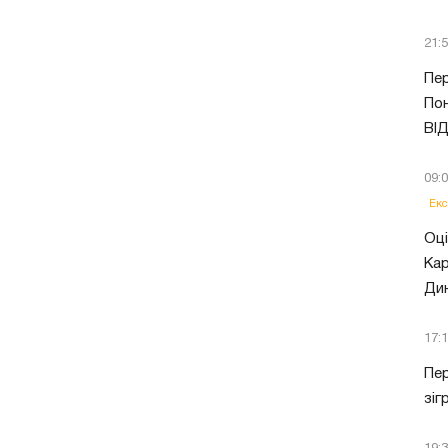
21:
Пер
Пон
ВІ
09:
Екс
Оці
Кар
Ди
17:
Пер
зіг