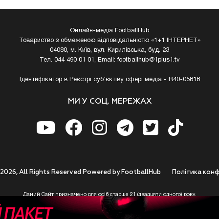
Онлайн-медіа FootballHub
Товариство з обмеженою відповідальністю «1+1 ІНТЕРНЕТ»
04080, м. Київ, вул. Кирилівська, буд. 23
Тел. 044 490 01 01, Email:
footballhub@1plus1.tv
Ідентифікатор в Реєстрі суб’єктіву сфері медіа - R40-05818
МИ У СОЦ. МЕРЕЖАХ
 2026, All Rights Reserved Powered by FootballHub
Полiтика конф
Даний Сайт призначено для осіб старше 21 (двадцяти одного) року.
 до використання https://footballhub.ua, Користувач цим підтверджує, що досяг 21-р
 Ви (Користувач) не досягли 21-річного віку - не розпочинайте або припиніть корист