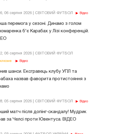
56, 06 серпня 2026 | СВІТОВИЙ ФУТБОЛ
Відео
ша перемога у сезоні. Динамо з голом
омаренка б'є Карабах у Лізі конференцій.
ДЕО
02, 06 серпня 2026 | СВІТОВИЙ ФУТБОЛ
клюзив
Відео
нив шанси. Ексгравець клубу УПЛ та
абаха назвав фаворита протистояння з
намо
18, 05 серпня 2026 | СВІТОВИЙ ФУТБОЛ
Відео
ший матч після допінг-скандалу! Мудрик
рав за Челсі проти Ювентуса. ВІДЕО