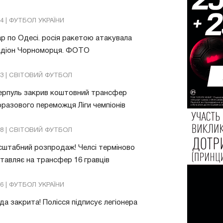
04 | ФУТБОЛ УКРАЇНИ
р по Одесі. росія ракетою атакувала
адіон Чорноморця. ФОТО
03 | СВІТОВИЙ ФУТБОЛ
ерпуль закрив коштовний трансфер
разового переможця Ліги чемпіонів
08 | СВІТОВИЙ ФУТБОЛ
штабний розпродаж! Челсі терміново
тавляє на трансфер 16 гравців
26 | ФУТБОЛ УКРАЇНИ
да закрита! Полісся підписує легіонера