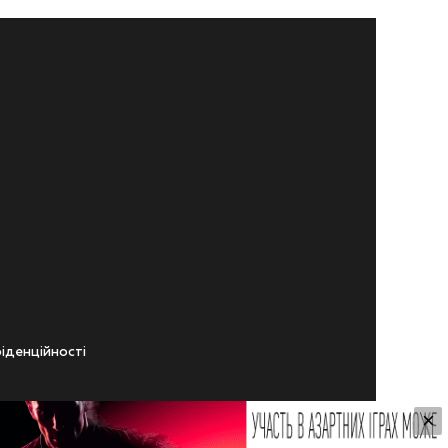
iденцiйностi
×
ічного віку.
ування Сайтом.