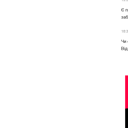
19:
Є п
за
18:
Чи 
Від