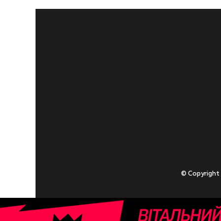
© Copyright
Приступаючи
У разі , якщо