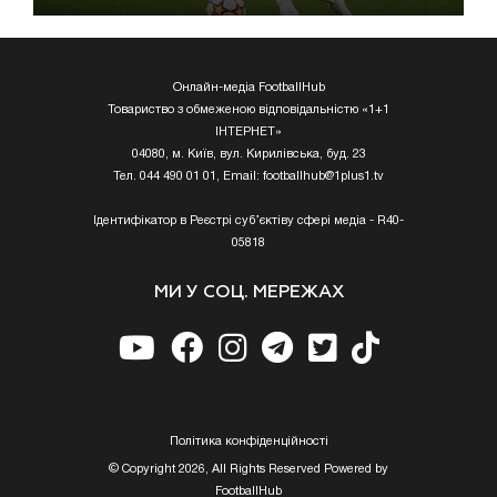
Онлайн-медіа FootballHub
Товариство з обмеженою відповідальністю «1+1
ІНТЕРНЕТ»
04080, м. Київ, вул. Кирилівська, буд. 23
Тел. 044 490 01 01, Email:
footballhub@1plus1.tv
Ідентифікатор в Реєстрі суб’єктіву сфері медіа - R40-
05818
МИ У СОЦ. МЕРЕЖАХ
Полiтика конфiденцiйностi
© Copyright 2026, All Rights Reserved Powered by
FootballHub