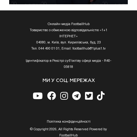
Онлайн-медіа FootballHub
Товариство з обмеженою відповідальністю «1+1
ІНТЕРНЕТ»
04080, м. Київ, вул. Кирилівська, буд. 23
Тел. 044 490 01 01, Email:
footballhub@1plus1.tv
Ідентифікатор в Реєстрі суб’єктіву сфері медіа - R40-
05818
МИ У СОЦ. МЕРЕЖАХ
Полiтика конфiденцiйностi
© Copyright 2026, All Rights Reserved Powered by
FootballHub