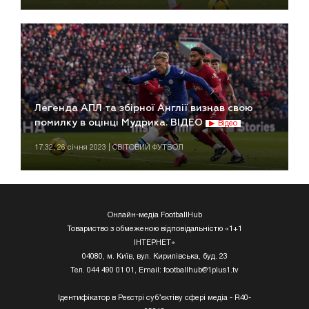
Легенда АПЛ та збірної Англії визнав свою
помилку в оцінці Мудрика. ВІДЕО
Відео
17:32, 26 січня 2023 | СВІТОВИЙ ФУТБОЛ
Онлайн-медіа FootballHub
Товариство з обмеженою відповідальністю «1+1
ІНТЕРНЕТ»
04080, м. Київ, вул. Кирилівська, буд. 23
Тел. 044 490 01 01, Email:
footballhub@1plus1.tv
Ідентифікатор в Реєстрі суб’єктіву сфері медіа - R40-