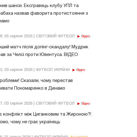
нив шанси. Ексгравець клубу УПЛ та
абаха назвав фаворита протистояння з
намо
18, 05 серпня 2026 | СВІТОВИЙ ФУТБОЛ
Відео
ший матч після допінг-скандалу! Мудрик
рав за Челсі проти Ювентуса. ВІДЕО
32, 03 серпня 2026 | ФУТБОЛ УКРАЇНИ
Відео
роблеми! Сказали, чому перестав
бивати Пономаренко в Динамо
37, 03 серпня 2026 | СВІТОВИЙ ФУТБОЛ
Відео
є конфлікт між Циганковим та Жироною?!
омо, чому не грає українець