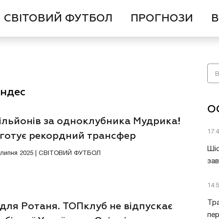
СВІТОВИЙ ФУТБОЛ
ПРОГНОЗИ
В
андес
О
мільйонів за одноклубника Мудрика!
17:
 готує рекордний трансфер
Шіс
8 липня 2025 | СВІТОВИЙ ФУТБОЛ
за
14:
Тра
для Ротаня. ТОПклуб не відпускає
пе