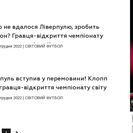
о не вдалося Ліверпулю, зробить
он? Гравця-відкриття чемпіонату
 чекають в Англії
8 грудня 2022 | СВІТОВИЙ ФУТБОЛ
рпуль вступив у перемовини! Клопп
гравця-відкриття чемпіонату світу
0 грудня 2022 | СВІТОВИЙ ФУТБОЛ