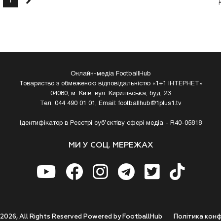
1
Онлайн-медіа FootballHub
Товариство з обмеженою відповідальністю «1+1 ІНТЕРНЕТ»
04080, м. Київ, вул. Кирилівська, буд. 23
Тел. 044 490 01 01, Email:
footballhub@1plus1.tv
Ідентифікатор в Реєстрі суб’єктіву сфері медіа - R40-05818
МИ У СОЦ. МЕРЕЖАХ
 2026, All Rights Reserved Powered by FootballHub
Полiтика конф