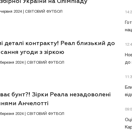
 збірної України на Олімпіаду
5 червня 2024 | СВІТОВИЙ ФУТБОЛ
14:
Гот
нац
і деталі контракту! Реал близький до
12:
сання угоди з зіркою
Нов
до 
8 березня 2024 | СВІТОВИЙ ФУТБОЛ
11:
Бли
ває бунт?! Зірки Реала незадоволені
від
ннями Анчелотті
09:
1 березня 2024 | СВІТОВИЙ ФУТБОЛ
Оці
Кар