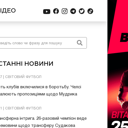
ІДЕО
СТАННІ НОВИНИ
47 | СВІТОВИЙ ФУТБОЛ
ть клубів включилися в боротьбу. Челсі
валюють пропозиціями щодо Мудрика
51 | СВІТОВИЙ ФУТБОЛ
нсферна інтрига. 26-разовий чемпіон веде
ремовини щодо трансферу Судакова