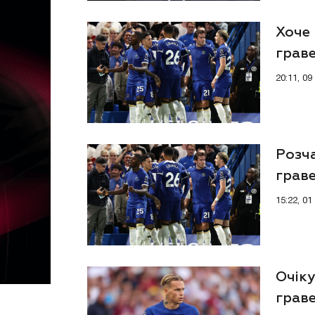
Хоче 
граве
кома
20:11, 0
Розч
граве
ситу
15:22, 0
Очік
грав