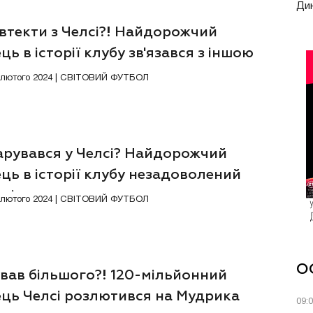
Ди
втекти з Челсі?! Найдорожчий
ць в історії клубу зв'язався з іншою
ндою
9 лютого 2024 | СВІТОВИЙ ФУТБОЛ
арувався у Челсі? Найдорожчий
ць в історії клубу незадоволений
ацією
1 лютого 2024 | СВІТОВИЙ ФУТБОЛ
О
ував більшого?! 120-мільйонний
ець Челсі розлютився на Мудрика
09: