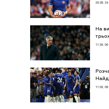
20:28, 2
На ви
трьох
11:39, 0
Розч
Найд
поки
11:56, 0