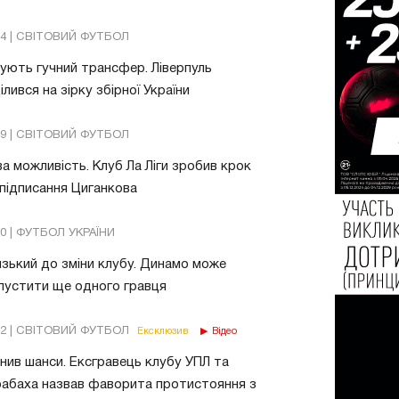
24 | СВІТОВИЙ ФУТБОЛ
ують гучний трансфер. Ліверпуль
ілився на зірку збірної України
49 | СВІТОВИЙ ФУТБОЛ
а можливість. Клуб Ла Ліги зробив крок
підписання Циганкова
30 | ФУТБОЛ УКРАЇНИ
зький до зміни клубу. Динамо може
пустити ще одного гравця
02 | СВІТОВИЙ ФУТБОЛ
Ексклюзив
Відео
нив шанси. Ексгравець клубу УПЛ та
абаха назвав фаворита протистояння з