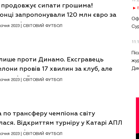
17:
і продовжує сипати грошима!
В
онці запропонували 120 млн євро за
Офі
она світу
9 січня 2023 | СВІТОВИЙ ФУТБОЛ
Сур
11:
Піс
 лише проти Динамо. Ексгравець
жур
лони провів 17 хвилин за клуб, але
Ди
удив мільйони
1 січня 2023 | СВІТОВИЙ ФУТБОЛ
 по трансферу чемпіона світу
лася. Відкриттям турніру у Катарі АПЛ
 що не підсилиться
5 січня 2023 | СВІТОВИЙ ФУТБОЛ