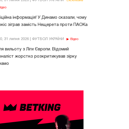
26, 31 липня 2026 | ФУТБОЛ УКРАЇНИ
Ексклюзив
ідео
ційна інформація! У Динамо сказали, чому
кіс зіграв замість Нещерета проти ПАОКа
10, 31 липня 2026 | ФУТБОЛ УКРАЇНИ
Відео
ля вильоту з Ліги Європи. Відомий
наліст жорстко розкритикував зірку
намо