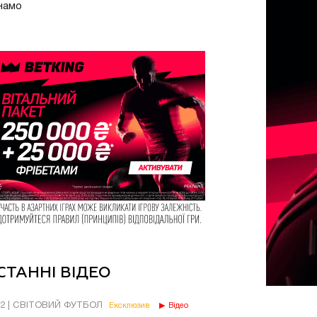
намо
СТАННІ ВІДЕО
02 | СВІТОВИЙ ФУТБОЛ
Ексклюзив
Відео