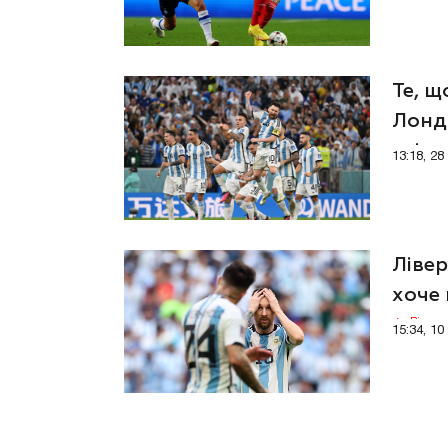
Те, щ
Лонд
світу
13:18, 2
Ліве
хоче 
Відео
15:34, 1