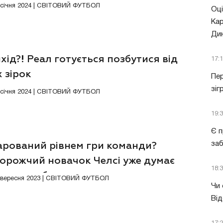
4 січня 2024 | СВІТОВИЙ ФУТБОЛ
Оці
Кар
Ди
хід?! Реал готується позбутися від
17:
 зірок
Пер
зіг
6 січня 2024 | СВІТОВИЙ ФУТБОЛ
19:
Є п
за
арований рівнем гри команди?
орожчий новачок Челсі уже думає
18:
нути клуб
8 вересня 2023 | СВІТОВИЙ ФУТБОЛ
Чи 
Від