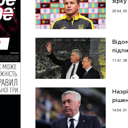
зірку
20:54, 0
Відом
підпи
11:47, 2
Назрі
ріше
14:04, 0