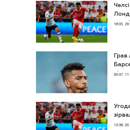
Челс
Лонд
чемпі
18:05, 2
Грав
Барсе
відс
00:47, 1
Угода
зірва
поки
13:38, 0