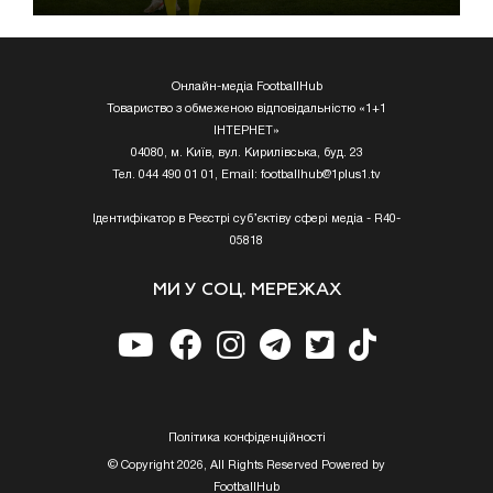
Онлайн-медіа FootballHub
Товариство з обмеженою відповідальністю «1+1
ІНТЕРНЕТ»
04080, м. Київ, вул. Кирилівська, буд. 23
Тел. 044 490 01 01, Email:
footballhub@1plus1.tv
Ідентифікатор в Реєстрі суб’єктіву сфері медіа - R40-
05818
МИ У СОЦ. МЕРЕЖАХ
Полiтика конфiденцiйностi
© Copyright 2026, All Rights Reserved Powered by
FootballHub