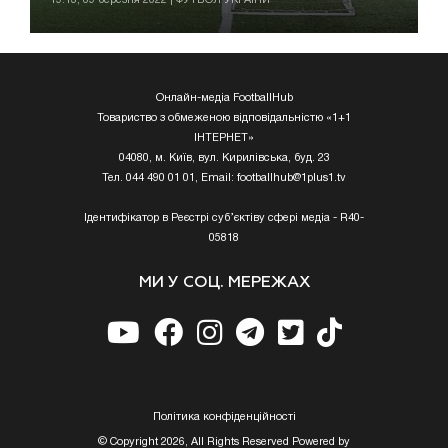
Онлайн-медіа FootballHub
Товариство з обмеженою відповідальністю «1+1
ІНТЕРНЕТ»
04080, м. Київ, вул. Кирилівська, буд. 23
Тел. 044 490 01 01, Email:
footballhub@1plus1.tv
Ідентифікатор в Реєстрі суб’єктіву сфері медіа - R40-
05818
МИ У СОЦ. МЕРЕЖАХ
Полiтика конфiденцiйностi
© Copyright 2026, All Rights Reserved Powered by