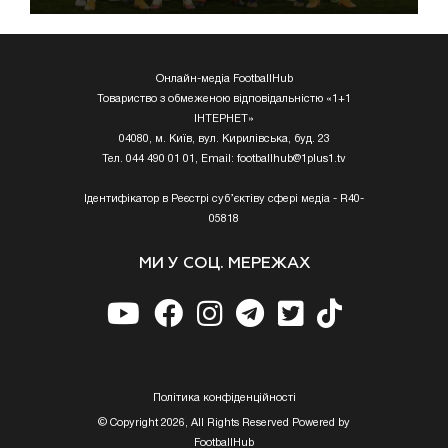
Онлайн-медіа FootballHub
Товариство з обмеженою відповідальністю «1+1
ІНТЕРНЕТ»
04080, м. Київ, вул. Кирилівська, буд. 23
Тел. 044 490 01 01, Email:
footballhub@1plus1.tv
Ідентифікатор в Реєстрі суб’єктіву сфері медіа - R40-
05818
МИ У СОЦ. МЕРЕЖАХ
Полiтика конфiденцiйностi
© Copyright 2026, All Rights Reserved Powered by
FootballHub