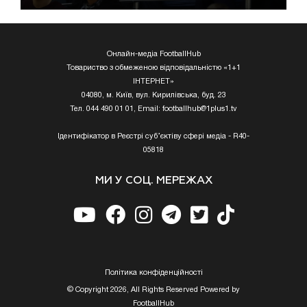
Онлайн-медіа FootballHub
Товариство з обмеженою відповідальністю «1+1
ІНТЕРНЕТ»
04080, м. Київ, вул. Кирилівська, буд. 23
Тел. 044 490 01 01, Email:
footballhub@1plus1.tv
Ідентифікатор в Реєстрі суб’єктіву сфері медіа - R40-
05818
МИ У СОЦ. МЕРЕЖАХ
Полiтика конфiденцiйностi
© Copyright 2026, All Rights Reserved Powered by
FootballHub