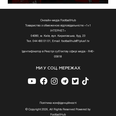
Онлайн-медіа FootballHub
Товариство з обмеженою відповідальністю «1+1
ІНТЕРНЕТ»
04080, м. Київ, вул. Кирилівська, буд. 23
Тел. 044 490 01 01, Email:
footballhub@1plus1.tv
Ідентифікатор в Реєстрі суб’єктіву сфері медіа - R40-
05818
МИ У СОЦ. МЕРЕЖАХ
Полiтика конфiденцiйностi
© Copyright 2026, All Rights Reserved Powered by
FootballHub