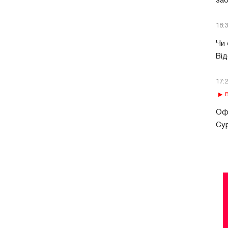
за
18:
Чи 
Від
17:
В
Офі
Сур