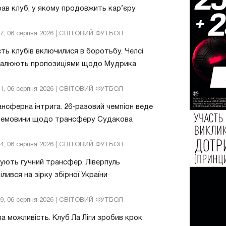
ав клуб, у якому продовжить кар’єру
47, 06 серпня 2026 | СВІТОВИЙ ФУТБОЛ
ть клубів включилися в боротьбу. Челсі
валюють пропозиціями щодо Мудрика
51, 06 серпня 2026 | СВІТОВИЙ ФУТБОЛ
нсферна інтрига. 26-разовий чемпіон веде
ремовини щодо трансферу Судакова
24, 06 серпня 2026 | СВІТОВИЙ ФУТБОЛ
ують гучний трансфер. Ліверпуль
ілився на зірку збірної України
49, 06 серпня 2026 | СВІТОВИЙ ФУТБОЛ
а можливість. Клуб Ла Ліги зробив крок