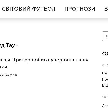
СВІТОВИЙ ФУТБОЛ
ПРОГНОЗИ
В
уд Таун
О
глія. Тренер побив суперника після
21:
зки
Пер
 квітня 2019
Пон
ВІ
19:
Зар