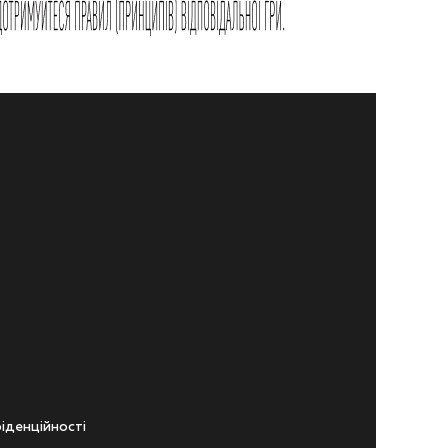
iденцiйностi