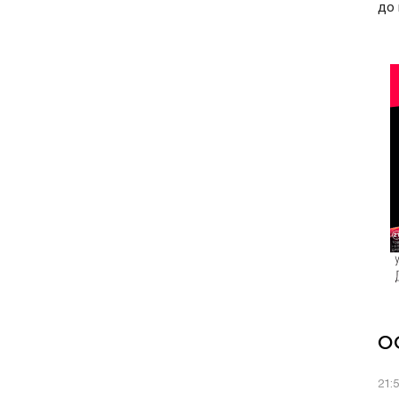
до 
О
21: