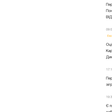
Пер
Пон
ВІ
09:
Екс
Оці
Кар
Ди
17:
Пер
зіг
19:
Є п