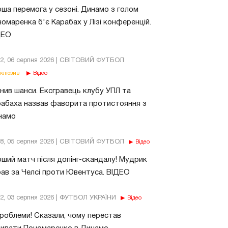
ша перемога у сезоні. Динамо з голом
омаренка б'є Карабах у Лізі конференцій.
ДЕО
02, 06 серпня 2026 | СВІТОВИЙ ФУТБОЛ
клюзив
Відео
нив шанси. Ексгравець клубу УПЛ та
абаха назвав фаворита протистояння з
намо
18, 05 серпня 2026 | СВІТОВИЙ ФУТБОЛ
Відео
ший матч після допінг-скандалу! Мудрик
рав за Челсі проти Ювентуса. ВІДЕО
32, 03 серпня 2026 | ФУТБОЛ УКРАЇНИ
Відео
роблеми! Сказали, чому перестав