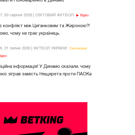
бивати Пономаренко в Динамо
37, 03 серпня 2026 | СВІТОВИЙ ФУТБОЛ
Відео
є конфлікт між Циганковим та Жироною?!
омо, чому не грає українець
26, 31 липня 2026 | ФУТБОЛ УКРАЇНИ
Ексклюзив
ідео
ційна інформація! У Динамо сказали, чому
кіс зіграв замість Нещерета проти ПАОКа