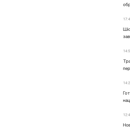
обр
17:
Шіс
за
14:
Тра
пе
14:
Гот
нац
12:
Нов