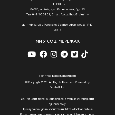
ІНТЕРНЕТ»
04080, м. Київ, вул. Кирилівська, буд. 23
Тел. 044 490 01 01, Email:
footballhub@1plus1.tv
Ідентифікатор в Реєстрі суб’єктіву сфері медіа - R40-
05818
МИ У СОЦ. МЕРЕЖАХ
Полiтика конфiденцiйностi
© Copyright 2026, All Rights Reserved Powered by
FootballHub
Даний Сайт призначено для осіб старше 21 (двадцяти
одного) року.
Приступаючи до використання https://footballhub.ua,
Користувач цим підтверджує, що досяг 21-річного віку.