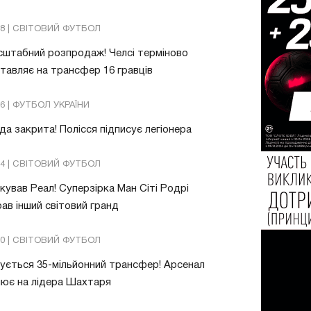
08 | СВІТОВИЙ ФУТБОЛ
штабний розпродаж! Челсі терміново
тавляє на трансфер 16 гравців
26 | ФУТБОЛ УКРАЇНИ
да закрита! Полісся підписує легіонера
54 | СВІТОВИЙ ФУТБОЛ
ував Реал! Суперзірка Ман Сіті Родрі
ав інший світовий гранд
20 | СВІТОВИЙ ФУТБОЛ
ується 35-мільйонний трансфер! Арсенал
ює на лідера Шахтаря