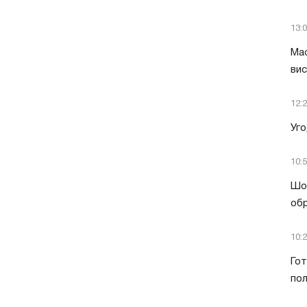
13:
Мас
вис
12:
Уго
10:
Шок
обр
10:
Гот
пол