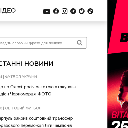
ІДЕО
СТАННІ НОВИНИ
04 | ФУТБОЛ УКРАЇНИ
р по Одесі. росія ракетою атакувала
адіон Чорноморця. ФОТО
03 | СВІТОВИЙ ФУТБОЛ
ерпуль закрив коштовний трансфер
разового переможця Ліги чемпіонів