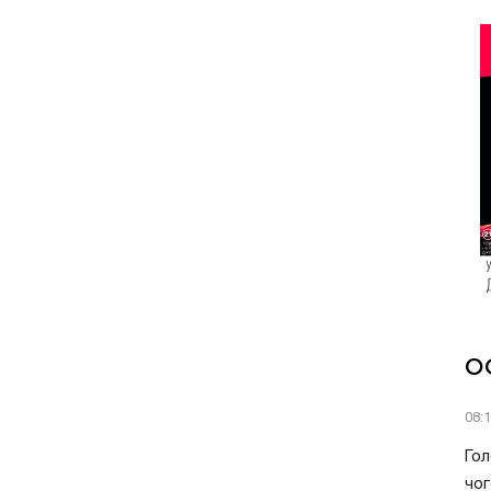
О
08:
Гол
чог