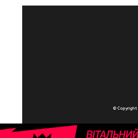
© Copyright
Приступаючи
У разі , якщо