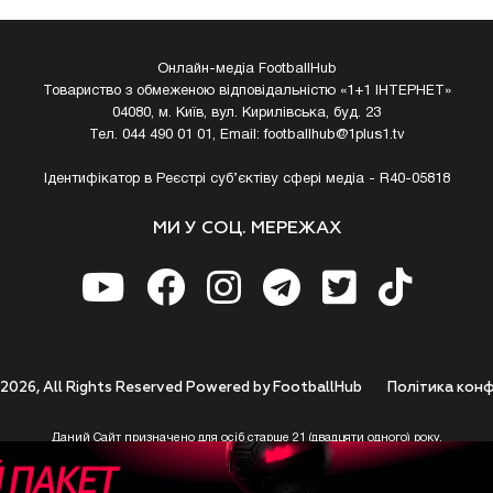
Онлайн-медіа FootballHub
Товариство з обмеженою відповідальністю «1+1 ІНТЕРНЕТ»
04080, м. Київ, вул. Кирилівська, буд. 23
Тел. 044 490 01 01, Email:
footballhub@1plus1.tv
Ідентифікатор в Реєстрі суб’єктіву сфері медіа - R40-05818
МИ У СОЦ. МЕРЕЖАХ
 2026, All Rights Reserved Powered by FootballHub
Полiтика конф
Даний Сайт призначено для осіб старше 21 (двадцяти одного) року.
 до використання https://footballhub.ua, Користувач цим підтверджує, що досяг 21-р
 Ви (Користувач) не досягли 21-річного віку - не розпочинайте або припиніть корист