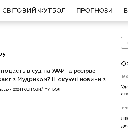
СВІТОВИЙ ФУТБОЛ
ПРОГНОЗИ
В
оу
О
 подасть в суд на УАФ та розірве
16:
ракт з Мудриком? Шокуючі новини з
ї
Уда
0 грудня 2024 | СВІТОВИЙ ФУТБОЛ
ст
15:
Лів
дво