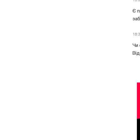
19:
Є п
за
18:
Чи 
Від