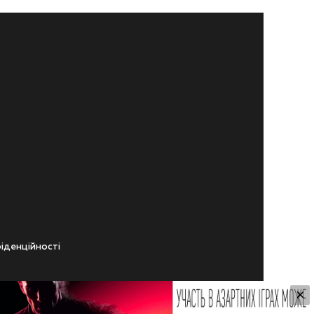
iденцiйностi
×
ічного віку.
ування Сайтом.