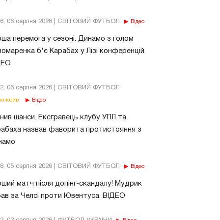
56, 06 серпня 2026 | СВІТОВИЙ ФУТБОЛ
Відео
ша перемога у сезоні. Динамо з голом
омаренка б'є Карабах у Лізі конференцій.
ДЕО
02, 06 серпня 2026 | СВІТОВИЙ ФУТБОЛ
клюзив
Відео
нив шанси. Ексгравець клубу УПЛ та
абаха назвав фаворита протистояння з
намо
18, 05 серпня 2026 | СВІТОВИЙ ФУТБОЛ
Відео
ший матч після допінг-скандалу! Мудрик
рав за Челсі проти Ювентуса. ВІДЕО