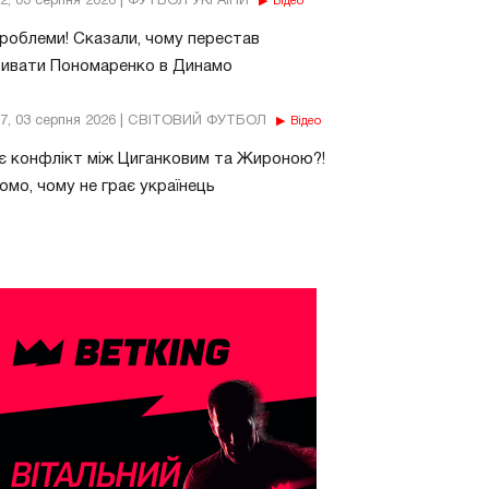
32, 03 серпня 2026 | ФУТБОЛ УКРАЇНИ
Відео
роблеми! Сказали, чому перестав
бивати Пономаренко в Динамо
37, 03 серпня 2026 | СВІТОВИЙ ФУТБОЛ
Відео
є конфлікт між Циганковим та Жироною?!
омо, чому не грає українець