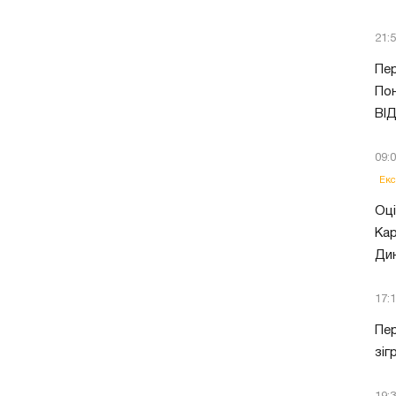
21:
Пер
Пон
ВІ
09:
Екс
Оці
Кар
Ди
17:
Пер
зіг