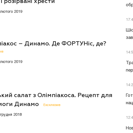
і розірвані хрести
обр
8 лютого 2019
17:
Шіс
за
іакос – Динамо. Де ФОРТУНіс, де?
ив
14:
3 лютого 2019
Тра
пе
14:
кий салат з Олімпіакоса. Рецепт для
Гот
нац
моги Динамо
Ексклюзив
 грудня 2018
12:
Нов