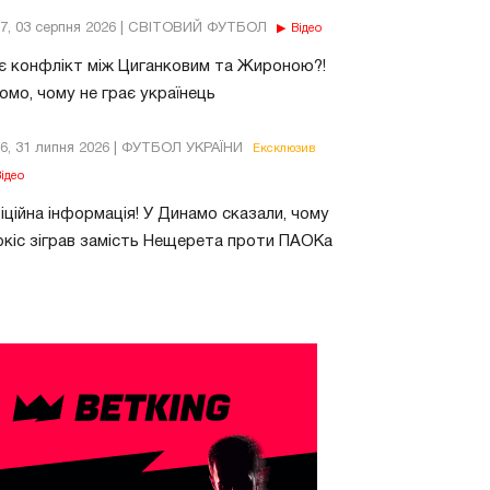
37, 03 серпня 2026 | СВІТОВИЙ ФУТБОЛ
Відео
є конфлікт між Циганковим та Жироною?!
омо, чому не грає українець
26, 31 липня 2026 | ФУТБОЛ УКРАЇНИ
Ексклюзив
ідео
ційна інформація! У Динамо сказали, чому
кіс зіграв замість Нещерета проти ПАОКа