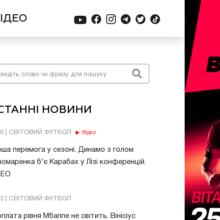
ІДЕО
СТАННІ НОВИНИ
56 | СВІТОВИЙ ФУТБОЛ
Відео
ша перемога у сезоні. Динамо з голом
омаренка б'є Карабах у Лізі конференцій.
ДЕО
32 | СВІТОВИЙ ФУТБОЛ
плата рівня Мбаппе не світить. Вінісіус