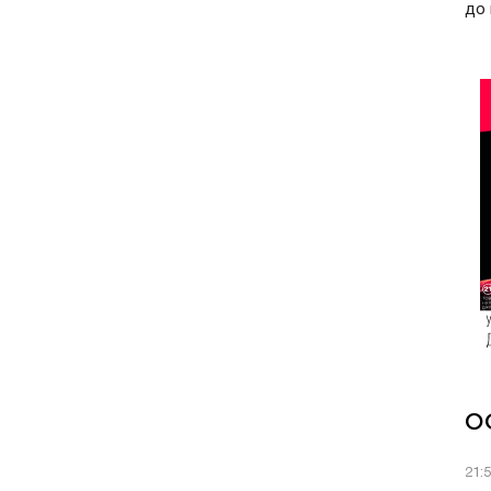
до 
О
21: