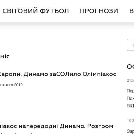
СВІТОВИЙ ФУТБОЛ
ПРОГНОЗИ
В
ніс
О
 Європи. Динамо заСОЛило Олімпіакос
21:
2 лютого 2019
Пер
Пон
ВІ
19:
піакос напередодні Динамо. Розгром
Зар