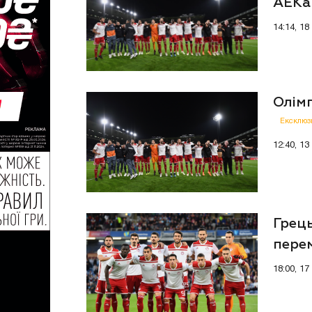
АЕКа 
14:14, 1
Олімп
Ексклюз
12:40, 1
Грець
пере
18:00, 17