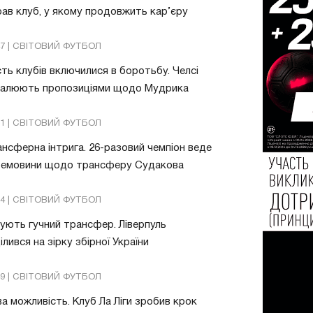
ав клуб, у якому продовжить кар’єру
47 | СВІТОВИЙ ФУТБОЛ
ть клубів включилися в боротьбу. Челсі
валюють пропозиціями щодо Мудрика
51 | СВІТОВИЙ ФУТБОЛ
нсферна інтрига. 26-разовий чемпіон веде
ремовини щодо трансферу Судакова
24 | СВІТОВИЙ ФУТБОЛ
ують гучний трансфер. Ліверпуль
ілився на зірку збірної України
49 | СВІТОВИЙ ФУТБОЛ
а можливість. Клуб Ла Ліги зробив крок