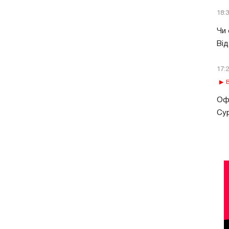
18:
Чи 
Від
17:
В
Офі
Сур