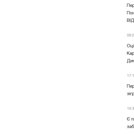
Пер
Пон
ВІ
09:
Оці
Кар
Ди
17:
Пер
зіг
19:
Є п
за