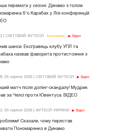
ша перемога у сезоні. Динамо з голом
омаренка б'є Карабах у Лізі конференцій.
ДЕО
02 | СВІТОВИЙ ФУТБОЛ
Ексклюзив
Відео
нив шанси. Ексгравець клубу УПЛ та
абаха назвав фаворита протистояння з
намо
18, 05 серпня 2026 | СВІТОВИЙ ФУТБОЛ
Відео
ший матч після допінг-скандалу! Мудрик
рав за Челсі проти Ювентуса. ВІДЕО
32, 03 серпня 2026 | ФУТБОЛ УКРАЇНИ
Відео
роблеми! Сказали, чому перестав
бивати Пономаренко в Динамо