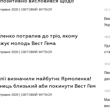
 позитивно висловився щодо
ленка
4 червня 2020 | СВІТОВИЙ ФУТБОЛ
17:
Вим
Укр
ленко потрапив до тріо, якому
16:
ожує молодь Вест Гема
Уда
ст
7 травня 2020 | СВІТОВИЙ ФУТБОЛ
15:
Лів
глії визначили майбутнє Ярмоленка!
дво
нець близький аби покинути Вест Гем
13:
2 травня 2020 | СВІТОВИЙ ФУТБОЛ
Мас
вис