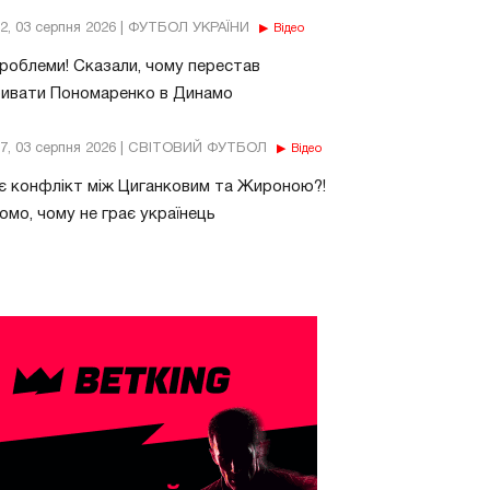
32, 03 серпня 2026 | ФУТБОЛ УКРАЇНИ
Відео
роблеми! Сказали, чому перестав
бивати Пономаренко в Динамо
37, 03 серпня 2026 | СВІТОВИЙ ФУТБОЛ
Відео
є конфлікт між Циганковим та Жироною?!
омо, чому не грає українець