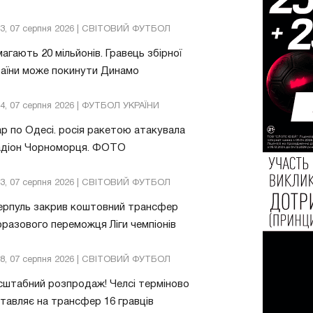
13, 07 серпня 2026 | СВІТОВИЙ ФУТБОЛ
агають 20 мільйонів. Гравець збірної
аїни може покинути Динамо
04, 07 серпня 2026 | ФУТБОЛ УКРАЇНИ
р по Одесі. росія ракетою атакувала
адіон Чорноморця. ФОТО
03, 07 серпня 2026 | СВІТОВИЙ ФУТБОЛ
ерпуль закрив коштовний трансфер
разового переможця Ліги чемпіонів
08, 07 серпня 2026 | СВІТОВИЙ ФУТБОЛ
штабний розпродаж! Челсі терміново
тавляє на трансфер 16 гравців