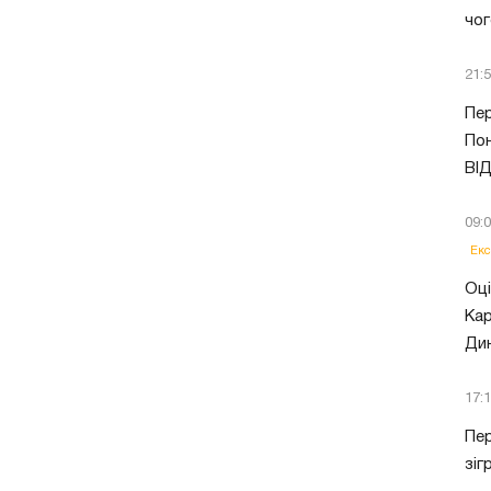
чог
21:
Пер
Пон
ВІ
09:
Екс
Оці
Кар
Ди
17:
Пер
зіг