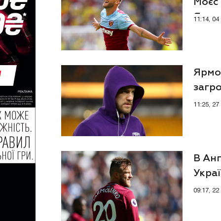
Моєс
Ярмо
11:14, 0
Ярмо
загр
11:25, 2
В Ан
Украї
09:17, 2