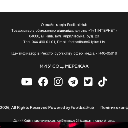
Онлайн-медіа FootballHub
Товариство з обмеженою відповідальністю «1+1 ІНТЕРНЕТ»
04080, м. Київ, вул. Кирилівська, буд. 23
Тел. 044 490 01 01, Email:
footballhub@1plus1.tv
Ідентифікатор в Реєстрі суб’єктіву сфері медіа - R40-05818
МИ У СОЦ. МЕРЕЖАХ
 2026, All Rights Reserved Powered by FootballHub
Полiтика конф
Даний Сайт призначено для осіб старше 21 (двадцяти одного) року.
 до використання https://footballhub.ua, Користувач цим підтверджує, що досяг 21-р