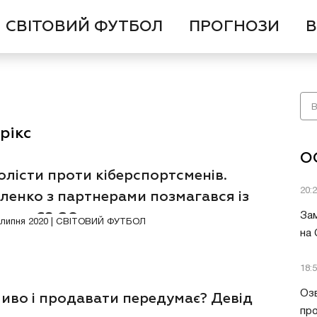
СВІТОВИЙ ФУТБОЛ
ПРОГНОЗИ
В
рікс
О
лісти проти кіберспортсменів.
20:
ленко з партнерами позмагався із
цями CS:GO
Зам
3 липня 2020 | СВІТОВИЙ ФУТБОЛ
на
18:
Озв
иво і продавати передумає? Девід
пр