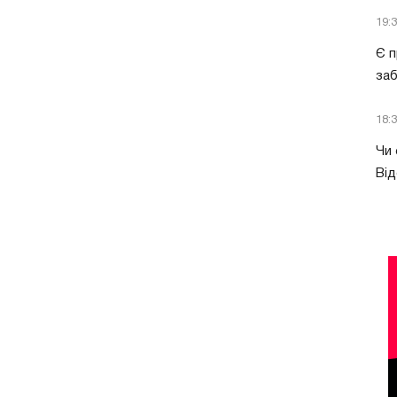
19:
Є п
за
18:
Чи 
Від