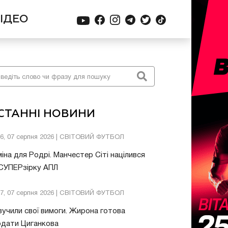
ІДЕО
СТАННІ НОВИНИ
26, 07 серпня 2026 | СВІТОВИЙ ФУТБОЛ
іна для Родрі. Манчестер Сіті націлився
 СУПЕРзірку АПЛ
57, 07 серпня 2026 | СВІТОВИЙ ФУТБОЛ
учили свої вимоги. Жирона готова
одати Циганкова