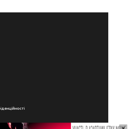
iденцiйностi
×
ічного віку.