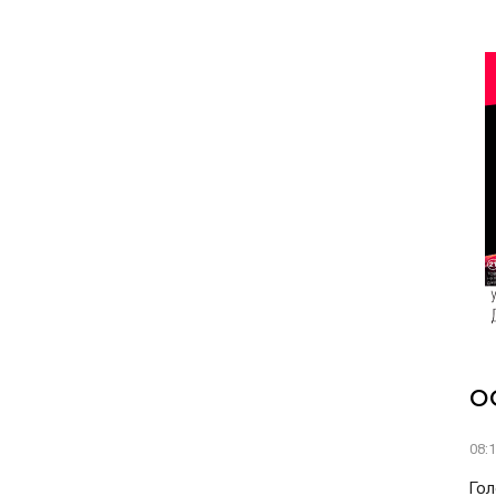
О
08:
Гол