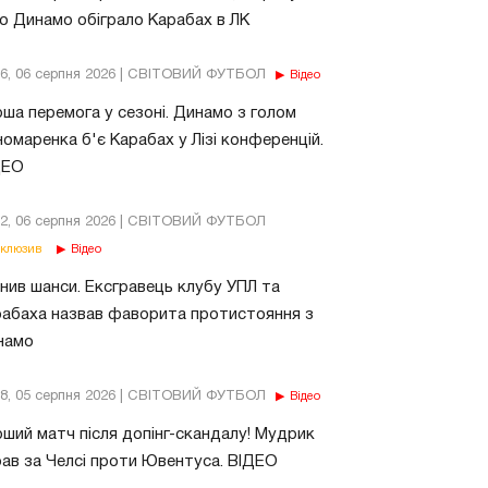
о Динамо обіграло Карабах в ЛК
56, 06 серпня 2026 | СВІТОВИЙ ФУТБОЛ
Відео
ша перемога у сезоні. Динамо з голом
омаренка б'є Карабах у Лізі конференцій.
ДЕО
02, 06 серпня 2026 | СВІТОВИЙ ФУТБОЛ
клюзив
Відео
нив шанси. Ексгравець клубу УПЛ та
абаха назвав фаворита протистояння з
намо
18, 05 серпня 2026 | СВІТОВИЙ ФУТБОЛ
Відео
ший матч після допінг-скандалу! Мудрик
рав за Челсі проти Ювентуса. ВІДЕО