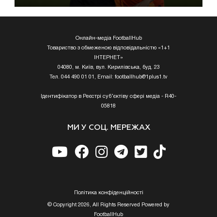
Онлайн-медіа FootballHub
Товариство з обмеженою відповідальністю «1+1
ІНТЕРНЕТ»
04080, м. Київ, вул. Кирилівська, буд. 23
Тел. 044 490 01 01, Email:
footballhub@1plus1.tv
Ідентифікатор в Реєстрі суб’єктіву сфері медіа - R40-
05818
МИ У СОЦ. МЕРЕЖАХ
Полiтика конфiденцiйностi
© Copyright 2026, All Rights Reserved Powered by
FootballHub