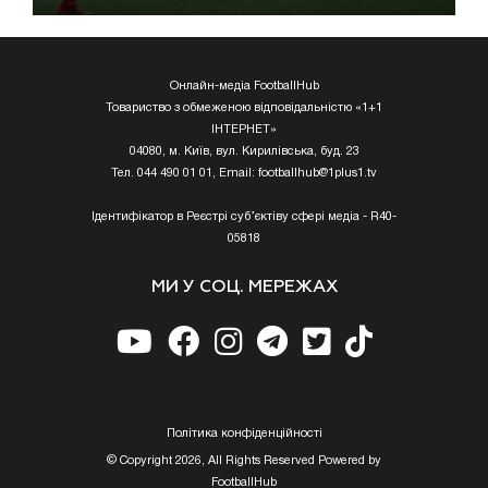
Онлайн-медіа FootballHub
Товариство з обмеженою відповідальністю «1+1
ІНТЕРНЕТ»
04080, м. Київ, вул. Кирилівська, буд. 23
Тел. 044 490 01 01, Email:
footballhub@1plus1.tv
Ідентифікатор в Реєстрі суб’єктіву сфері медіа - R40-
05818
МИ У СОЦ. МЕРЕЖАХ
Полiтика конфiденцiйностi
© Copyright 2026, All Rights Reserved Powered by
FootballHub