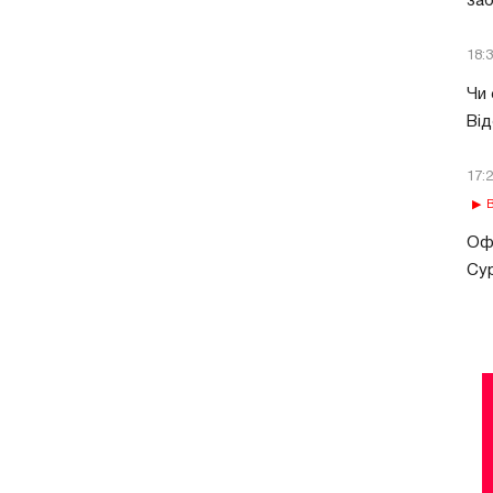
за
18:
Чи 
Від
17:
В
Офі
Сур