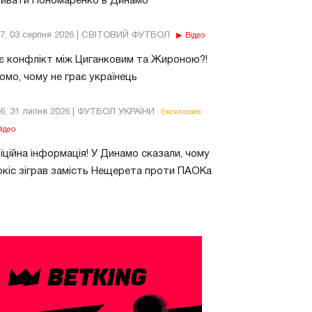
бивати Пономаренко в Динамо
37, 03 серпня 2026 | СВІТОВИЙ ФУТБОЛ
Відео
є конфлікт між Циганковим та Жироною?!
омо, чому не грає українець
26, 31 липня 2026 | ФУТБОЛ УКРАЇНИ
Ексклюзив
ідео
ційна інформація! У Динамо сказали, чому
кіс зіграв замість Нещерета проти ПАОКа