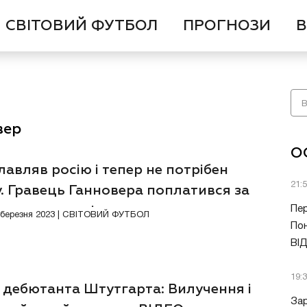
СВІТОВИЙ ФУТБОЛ
ПРОГНОЗИ
В
вер
О
авляв росію і тепер не потрібен
21:
. Гравець Ганновера поплатився за
в до окупантів
Пер
6 березня 2023 | СВІТОВИЙ ФУТБОЛ
Пон
ВІ
19:
 дебютанта Штутгарта: Вилучення і
Зар