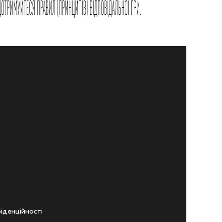
iденцiйностi