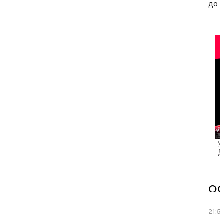
до 
О
21: