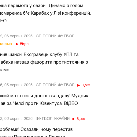
ша перемога у сезоні. Динамо з голом
омаренка б'є Карабах у Лізі конференцій.
ДЕО
02, 06 серпня 2026 | СВІТОВИЙ ФУТБОЛ
клюзив
Відео
нив шанси. Ексгравець клубу УПЛ та
абаха назвав фаворита протистояння з
намо
18, 05 серпня 2026 | СВІТОВИЙ ФУТБОЛ
Відео
ший матч після допінг-скандалу! Мудрик
рав за Челсі проти Ювентуса. ВІДЕО
32, 03 серпня 2026 | ФУТБОЛ УКРАЇНИ
Відео
роблеми! Сказали, чому перестав