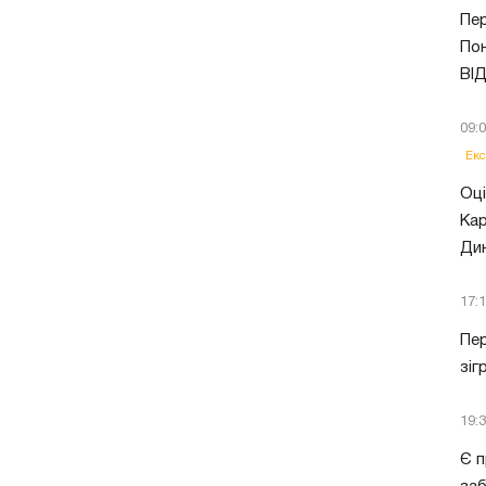
Пер
Пон
ВІ
09:
Екс
Оці
Кар
Ди
17:
Пер
зіг
19:
Є п