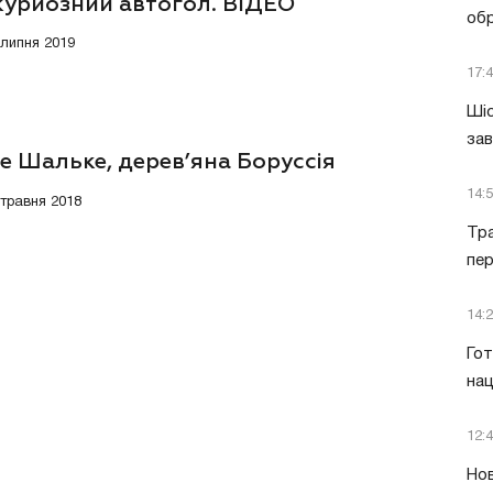
курйозний автогол. ВІДЕО
обр
 липня 2019
17:
Шіс
за
е Шальке, дерев’яна Боруссія
14:
 травня 2018
Тра
пе
14:
Гот
нац
12:
Нов