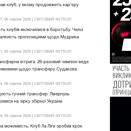
ав клуб, у якому продовжить кар’єру
47, 06 серпня 2026 | СВІТОВИЙ ФУТБОЛ
ть клубів включилися в боротьбу. Челсі
валюють пропозиціями щодо Мудрика
51, 06 серпня 2026 | СВІТОВИЙ ФУТБОЛ
нсферна інтрига. 26-разовий чемпіон веде
ремовини щодо трансферу Судакова
24, 06 серпня 2026 | СВІТОВИЙ ФУТБОЛ
ують гучний трансфер. Ліверпуль
ілився на зірку збірної України
49, 06 серпня 2026 | СВІТОВИЙ ФУТБОЛ
а можливість. Клуб Ла Ліги зробив крок