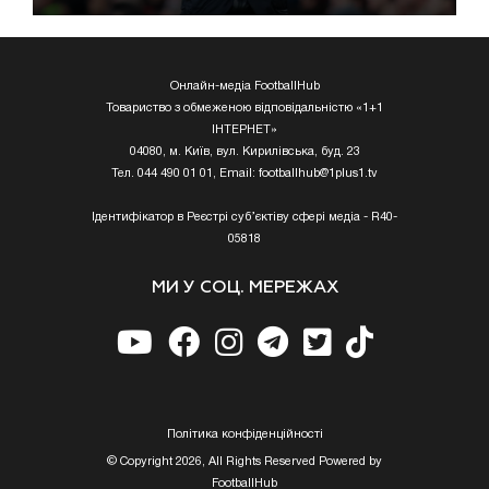
Онлайн-медіа FootballHub
Товариство з обмеженою відповідальністю «1+1
ІНТЕРНЕТ»
04080, м. Київ, вул. Кирилівська, буд. 23
Тел. 044 490 01 01, Email:
footballhub@1plus1.tv
Ідентифікатор в Реєстрі суб’єктіву сфері медіа - R40-
05818
МИ У СОЦ. МЕРЕЖАХ
Полiтика конфiденцiйностi
© Copyright 2026, All Rights Reserved Powered by
FootballHub