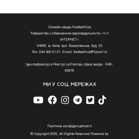
Онлайн-медіа FootballHub
Товариство з обмеженою відповідальністю «1+1
ІНТЕРНЕТ»
04080, м. Київ, вул. Кирилівська, буд. 23
Тел. 044 490 01 01, Email:
footballhub@1plus1.tv
Ідентифікатор в Реєстрі суб’єктіву сфері медіа - R40-
05818
МИ У СОЦ. МЕРЕЖАХ
Полiтика конфiденцiйностi
© Copyright 2026, All Rights Reserved Powered by