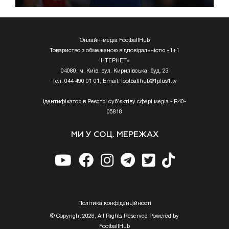
Онлайн-медіа FootballHub
Товариство з обмеженою відповідальністю «1+1
ІНТЕРНЕТ»
04080, м. Київ, вул. Кирилівська, буд. 23
Тел. 044 490 01 01, Email:
footballhub@1plus1.tv
Ідентифікатор в Реєстрі суб’єктіву сфері медіа - R40-
05818
МИ У СОЦ. МЕРЕЖАХ
Полiтика конфiденцiйностi
© Copyright 2026, All Rights Reserved Powered by
FootballHub