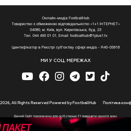
Онлайн-медіа FootballHub
Товариство з обмеженою відповідальністю «1+1 ІНТЕРНЕТ»
04080, м. Київ, вул. Кирилівська, буд. 23
Тел. 044 490 01 01, Email:
footballhub@1plus1.tv
Ідентифікатор в Реєстрі суб’єктіву сфері медіа - R40-05818
МИ У СОЦ. МЕРЕЖАХ
 2026, All Rights Reserved Powered by FootballHub
Полiтика конф
Даний Сайт призначено для осіб старше 21 (двадцяти одного) року.
 до використання https://footballhub.ua, Користувач цим підтверджує, що досяг 21-р
 Ви (Користувач) не досягли 21-річного віку - не розпочинайте або припиніть корист