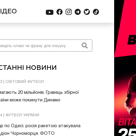
ІДЕО
СТАННІ НОВИНИ
13 | СВІТОВИЙ ФУТБОЛ
агають 20 мільйонів. Гравець збірної
аїни може покинути Динамо
04 | ФУТБОЛ УКРАЇНИ
р по Одесі. росія ракетою атакувала
адіон Чорноморця. ФОТО