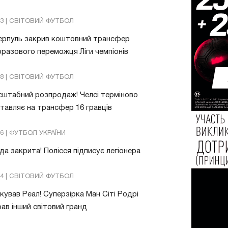
03 | СВІТОВИЙ ФУТБОЛ
ерпуль закрив коштовний трансфер
разового переможця Ліги чемпіонів
08 | СВІТОВИЙ ФУТБОЛ
штабний розпродаж! Челсі терміново
тавляє на трансфер 16 гравців
26 | ФУТБОЛ УКРАЇНИ
да закрита! Полісся підписує легіонера
54 | СВІТОВИЙ ФУТБОЛ
ував Реал! Суперзірка Ман Сіті Родрі
ав інший світовий гранд