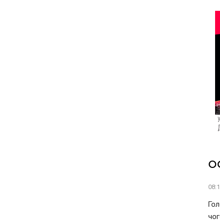
О
08:
Гол
чог