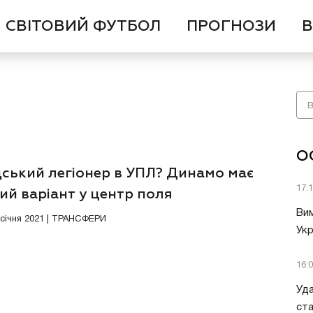
СВІТОВИЙ ФУТБОЛ
ПРОГНОЗИ
В
О
ський легіонер в УПЛ? Динамо має
17:
ий варіант у центр поля
Вим
0 січня 2021 | ТРАНСФЕРИ
Укр
16:
Уда
ст