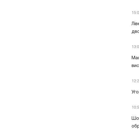
15:
Лів
дво
13:
Мас
вис
12:
Уго
10:
Шок
обр