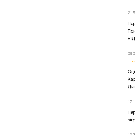
21:
Пер
Пон
ВІ
09:
Екс
Оці
Кар
Ди
17:
Пер
зіг