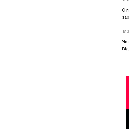
19:
Є п
за
18:
Чи 
Від