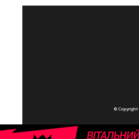
© Copyright
Приступаючи
У разі , якщо