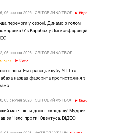
56, 06 серпня 2026 | СВІТОВИЙ ФУТБОЛ
Відео
ша перемога у сезоні. Динамо з голом
омаренка б'є Карабах у Лізі конференцій.
ДЕО
02, 06 серпня 2026 | СВІТОВИЙ ФУТБОЛ
клюзив
Відео
нив шанси. Ексгравець клубу УПЛ та
абаха назвав фаворита протистояння з
намо
18, 05 серпня 2026 | СВІТОВИЙ ФУТБОЛ
Відео
ший матч після допінг-скандалу! Мудрик
рав за Челсі проти Ювентуса. ВІДЕО