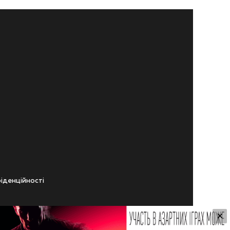
iденцiйностi
×
ічного віку.
ування Сайтом.