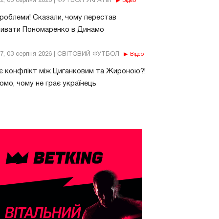
32, 03 серпня 2026 | ФУТБОЛ УКРАЇНИ
Відео
роблеми! Сказали, чому перестав
бивати Пономаренко в Динамо
37, 03 серпня 2026 | СВІТОВИЙ ФУТБОЛ
Відео
є конфлікт між Циганковим та Жироною?!
омо, чому не грає українець