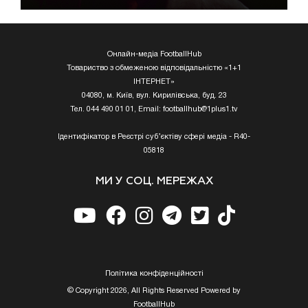
Онлайн-медіа FootballHub
Товариство з обмеженою відповідальністю «1+1
ІНТЕРНЕТ»
04080, м. Київ, вул. Кирилівська, буд. 23
Тел. 044 490 01 01, Email:
footballhub@1plus1.tv
Ідентифікатор в Реєстрі суб’єктіву сфері медіа - R40-
05818
МИ У СОЦ. МЕРЕЖАХ
Полiтика конфiденцiйностi
© Copyright 2026, All Rights Reserved Powered by
FootballHub