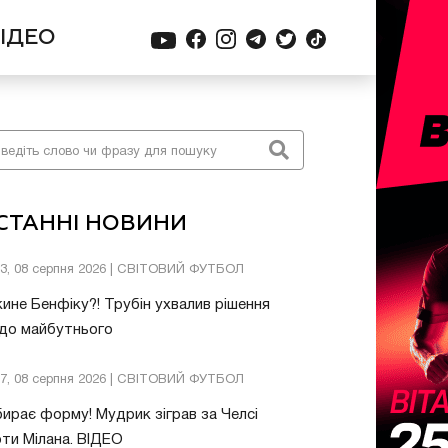
ІДЕО
СТАННІ НОВИНИ
03, 08 серпня 2026 | СВІТОВИЙ ФУТБОЛ
ине Бенфіку?! Трубін ухвалив рішення
до майбутнього
57, 08 серпня 2026 | СВІТОВИЙ ФУТБОЛ
ирає форму! Мудрик зіграв за Челсі
ти Мілана. ВІДЕО