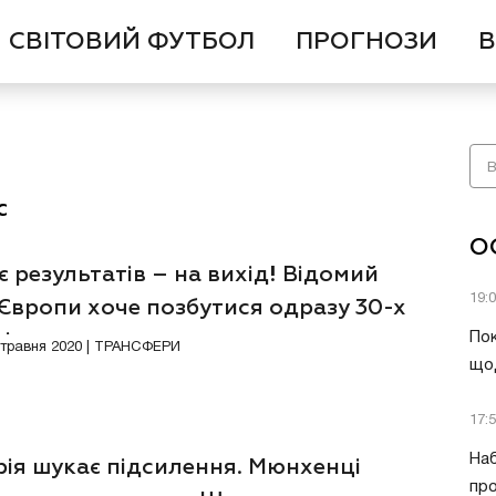
СВІТОВИЙ ФУТБОЛ
ПРОГНОЗИ
В
с
О
 результатів – на вихід! Відомий
19:
Європи хоче позбутися одразу 30-х
ів
Пок
2 травня 2020 | ТРАНСФЕРИ
що
17:
Наб
рія шукає підсилення. Мюнхенці
про