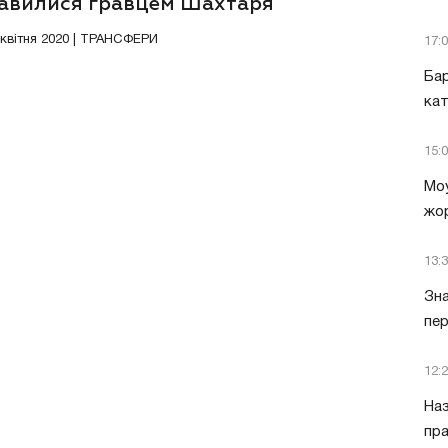
кавилися гравцем Шахтаря
0 квітня 2020 | ТРАНСФЕРИ
17:
Бар
кат
15:
Моу
жор
13:
Зна
пер
12:
Наз
пра