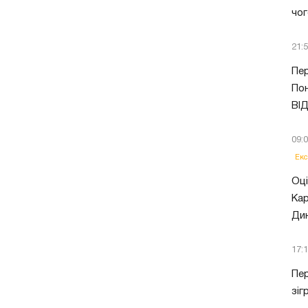
чог
21:
Пер
Пон
ВІ
09:
Екс
Оці
Кар
Ди
17:
Пер
зіг