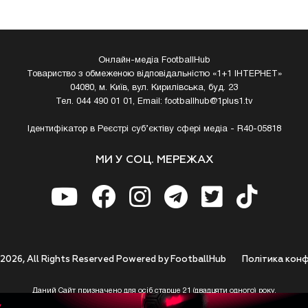
Онлайн-медіа FootballHub
Товариство з обмеженою відповідальністю «1+1 ІНТЕРНЕТ»
04080, м. Київ, вул. Кирилівська, буд. 23
Тел. 044 490 01 01, Email:
footballhub@1plus1.tv
Ідентифікатор в Реєстрі суб’єктіву сфері медіа - R40-05818
МИ У СОЦ. МЕРЕЖАХ
 2026, All Rights Reserved Powered by FootballHub
Полiтика конф
Даний Сайт призначено для осіб старше 21 (двадцяти одного) року.
 до використання https://footballhub.ua, Користувач цим підтверджує, що досяг 21-р