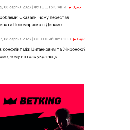
32, 03 серпня 2026 | ФУТБОЛ УКРАЇНИ
Відео
роблеми! Сказали, чому перестав
бивати Пономаренко в Динамо
37, 03 серпня 2026 | СВІТОВИЙ ФУТБОЛ
Відео
є конфлікт між Циганковим та Жироною?!
омо, чому не грає українець