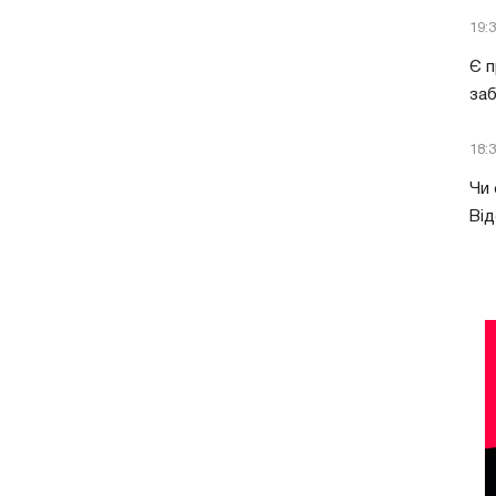
19:
Є п
за
18:
Чи 
Від