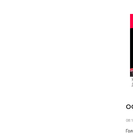
О
08:
Гол