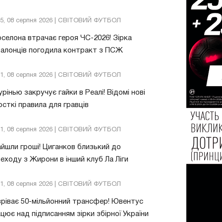
05, 08 серпня 2026 | СВІТОВИЙ ФУТБОЛ
селона втрачає героя ЧС-2026! Зірка
алонців погодила контракт з ПСЖ
01, 08 серпня 2026 | СВІТОВИЙ ФУТБОЛ
рінью закручує гайки в Реалі! Відомі нові
сткі правила для гравців
31, 08 серпня 2026 | СВІТОВИЙ ФУТБОЛ
йшли гроші! Циганков близький до
еходу з Жирони в інший клуб Ла Ліги
21, 08 серпня 2026 | СВІТОВИЙ ФУТБОЛ
ріває 50-мільйонний трансфер! Ювентус
цює над підписанням зірки збірної України