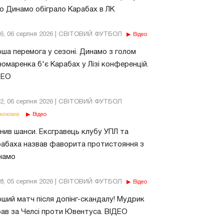
о Динамо обіграло Карабах в ЛК
56, 06 серпня 2026 | СВІТОВИЙ ФУТБОЛ
Відео
ша перемога у сезоні. Динамо з голом
омаренка б'є Карабах у Лізі конференцій.
ДЕО
02, 06 серпня 2026 | СВІТОВИЙ ФУТБОЛ
клюзив
Відео
нив шанси. Ексгравець клубу УПЛ та
абаха назвав фаворита протистояння з
намо
18, 05 серпня 2026 | СВІТОВИЙ ФУТБОЛ
Відео
ший матч після допінг-скандалу! Мудрик
рав за Челсі проти Ювентуса. ВІДЕО