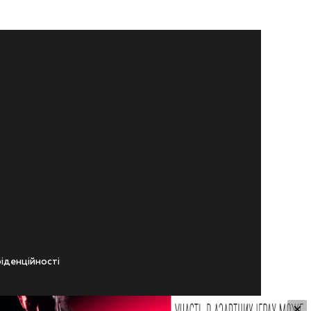
iденцiйностi
×
ічного віку.