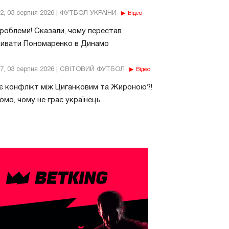
32, 03 серпня 2026 | ФУТБОЛ УКРАЇНИ
Відео
роблеми! Сказали, чому перестав
бивати Пономаренко в Динамо
37, 03 серпня 2026 | СВІТОВИЙ ФУТБОЛ
Відео
є конфлікт між Циганковим та Жироною?!
омо, чому не грає українець