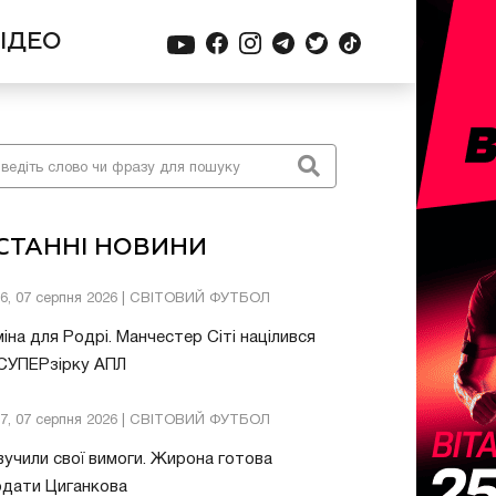
ІДЕО
СТАННІ НОВИНИ
26, 07 серпня 2026 | СВІТОВИЙ ФУТБОЛ
іна для Родрі. Манчестер Сіті націлився
 СУПЕРзірку АПЛ
57, 07 серпня 2026 | СВІТОВИЙ ФУТБОЛ
учили свої вимоги. Жирона готова
одати Циганкова