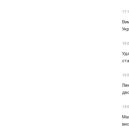
17:
Вим
Укр
16:
Уда
ст
15:
Лів
дво
13:
Мас
вис