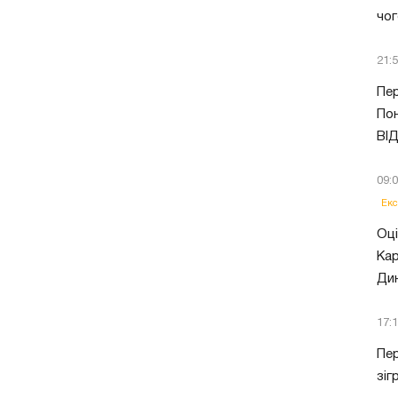
чог
21:
Пер
Пон
ВІ
09:
Екс
Оці
Кар
Ди
17:
Пер
зіг