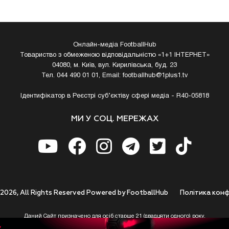
Онлайн-медіа FootballHub
Товариство з обмеженою відповідальністю «1+1 ІНТЕРНЕТ»
04080, м. Київ, вул. Кирилівська, буд. 23
Тел. 044 490 01 01, Email:
footballhub@1plus1.tv
Ідентифікатор в Реєстрі суб’єктіву сфері медіа - R40-05818
МИ У СОЦ. МЕРЕЖАХ
 2026, All Rights Reserved Powered by FootballHub
Полiтика конф
Даний Сайт призначено для осіб старше 21 (двадцяти одного) року.
 до використання https://footballhub.ua, Користувач цим підтверджує, що досяг 21-р