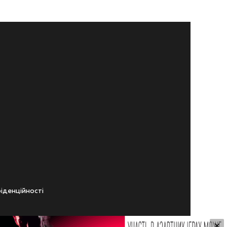
iденцiйностi
×
ічного віку.