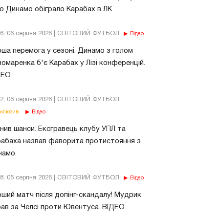
о Динамо обіграло Карабах в ЛК
56, 06 серпня 2026 | СВІТОВИЙ ФУТБОЛ
Відео
ша перемога у сезоні. Динамо з голом
омаренка б'є Карабах у Лізі конференцій.
ДЕО
02, 06 серпня 2026 | СВІТОВИЙ ФУТБОЛ
клюзив
Відео
нив шанси. Ексгравець клубу УПЛ та
абаха назвав фаворита протистояння з
намо
18, 05 серпня 2026 | СВІТОВИЙ ФУТБОЛ
Відео
ший матч після допінг-скандалу! Мудрик
рав за Челсі проти Ювентуса. ВІДЕО