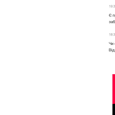
19:
Є п
за
18:
Чи 
Від