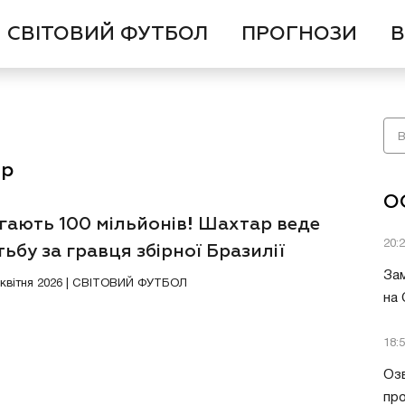
СВІТОВИЙ ФУТБОЛ
ПРОГНОЗИ
В
ор
О
гають 100 мільйонів! Шахтар веде
20:
ьбу за гравця збірної Бразилії
Зам
4 квітня 2026 | СВІТОВИЙ ФУТБОЛ
на
18:
Озв
пр