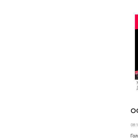
О
08:
Гол