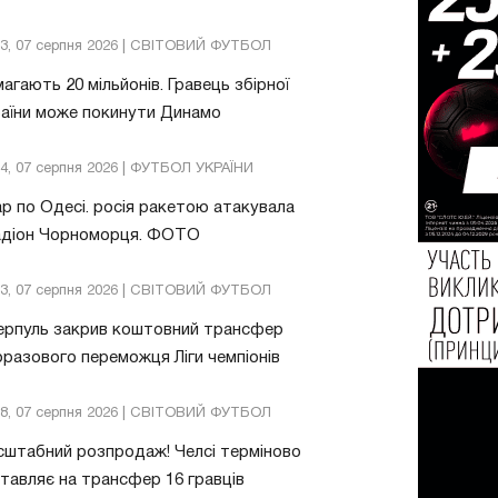
13, 07 серпня 2026 | СВІТОВИЙ ФУТБОЛ
агають 20 мільйонів. Гравець збірної
аїни може покинути Динамо
04, 07 серпня 2026 | ФУТБОЛ УКРАЇНИ
р по Одесі. росія ракетою атакувала
адіон Чорноморця. ФОТО
03, 07 серпня 2026 | СВІТОВИЙ ФУТБОЛ
ерпуль закрив коштовний трансфер
разового переможця Ліги чемпіонів
08, 07 серпня 2026 | СВІТОВИЙ ФУТБОЛ
штабний розпродаж! Челсі терміново
тавляє на трансфер 16 гравців