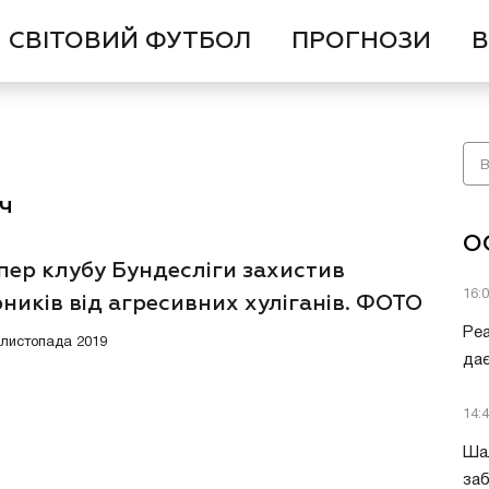
СВІТОВИЙ ФУТБОЛ
ПРОГНОЗИ
В
ч
О
пер клубу Бундесліги захистив
16:
ників від агресивних хуліганів. ФОТО
Ре
3 листопада 2019
дає
14:
Шал
заб