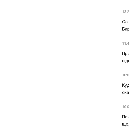
13:
Сен
Бар
11:
Про
під
10:
Куд
ск
19:
Пок
що