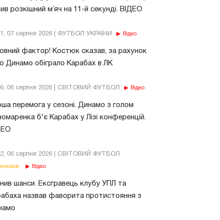
ив розкішний мʼяч на 11-й секунді. ВІДЕО
11, 07 серпня 2026 | ФУТБОЛ УКРАЇНИ
Відео
овний фактор! Костюк сказав, за рахунок
о Динамо обіграло Карабах в ЛК
56, 06 серпня 2026 | СВІТОВИЙ ФУТБОЛ
Відео
ша перемога у сезоні. Динамо з голом
омаренка б'є Карабах у Лізі конференцій.
ДЕО
02, 06 серпня 2026 | СВІТОВИЙ ФУТБОЛ
клюзив
Відео
нив шанси. Ексгравець клубу УПЛ та
абаха назвав фаворита протистояння з
намо