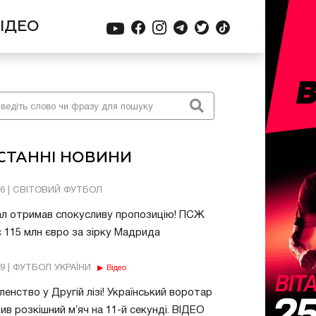
ІДЕО
СТАННІ НОВИНИ
06 | СВІТОВИЙ ФУТБОЛ
ал отримав спокусливу пропозицію! ПСЖ
 115 млн євро за зірку Мадрида
49 | ФУТБОЛ УКРАЇНИ
Відео
енство у Другій лізі! Український воротар
ив розкішний мʼяч на 11-й секунді. ВІДЕО