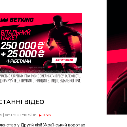
СТАННІ ВІДЕО
49 | ФУТБОЛ УКРАЇНИ
Відео
енство у Другій лізі! Український воротар