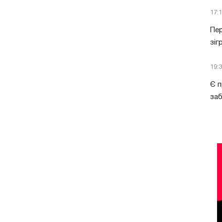
17:
Пер
зіг
19:
Є п
за