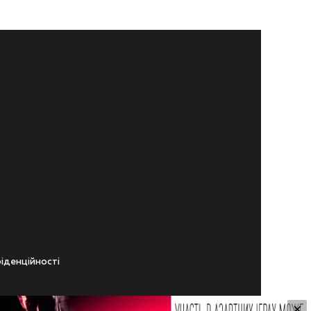
iденцiйностi
×
ічного віку.