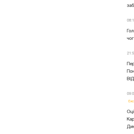
заб
08:
Гол
чог
21:
Пер
Пон
ВІ
09:
Екс
Оці
Кар
Ди