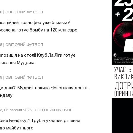
20 | СВІТОВИЙ ФУТБОЛ
саційний трансфер уже близько!
селона готує бомбу на 120 млн євро
48 | СВІТОВИЙ ФУТБОЛ
позиція на столі! Клуб Ла Ліги готує
писання Мудрика
09 | СВІТОВИЙ ФУТБОЛ
и далі?! Мудрик покине Челсі після допінг-
андалу
03, 08 серпня 2026 | СВІТОВИЙ ФУТБОЛ
ине Бенфіку?! Трубін ухвалив рішення
до майбутнього