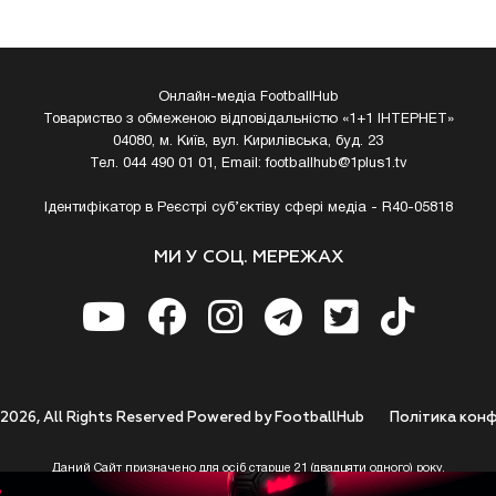
Онлайн-медіа FootballHub
Товариство з обмеженою відповідальністю «1+1 ІНТЕРНЕТ»
04080, м. Київ, вул. Кирилівська, буд. 23
Тел. 044 490 01 01, Email:
footballhub@1plus1.tv
Ідентифікатор в Реєстрі суб’єктіву сфері медіа - R40-05818
МИ У СОЦ. МЕРЕЖАХ
 2026, All Rights Reserved Powered by FootballHub
Полiтика конф
Даний Сайт призначено для осіб старше 21 (двадцяти одного) року.
 до використання https://footballhub.ua, Користувач цим підтверджує, що досяг 21-р