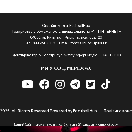
Онлайн-медіа FootballHub
Товариство з обмеженою відповідальністю «1+1 ІНТЕРНЕТ»
04080, м. Київ, вул. Кирилівська, буд. 23
Тел. 044 490 01 01, Email:
footballhub@1plus1.tv
Ідентифікатор в Реєстрі суб’єктіву сфері медіа - R40-05818
МИ У СОЦ. МЕРЕЖАХ
 2026, All Rights Reserved Powered by FootballHub
Полiтика конф
Даний Сайт призначено для осіб старше 21 (двадцяти одного) року.
 до використання https://footballhub.ua, Користувач цим підтверджує, що досяг 21-р