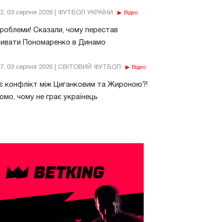
32, 03 серпня 2026 | ФУТБОЛ УКРАЇНИ
Відео
роблеми! Сказали, чому перестав
бивати Пономаренко в Динамо
37, 03 серпня 2026 | СВІТОВИЙ ФУТБОЛ
Відео
є конфлікт між Циганковим та Жироною?!
омо, чому не грає українець