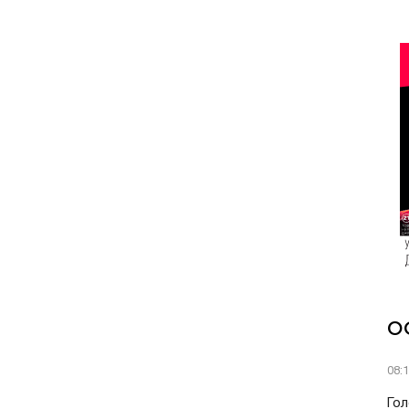
О
08:
Гол