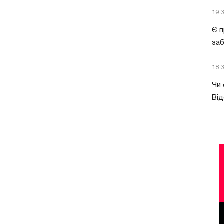
19:
Є п
за
18:
Чи 
Від