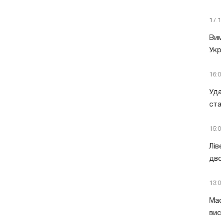
17:
Вим
Укр
16:
Уда
ст
15:
Лів
дво
13:
Мас
вис