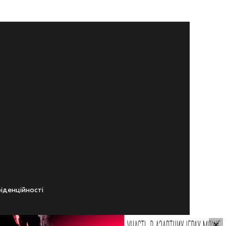
iденцiйностi
×
ічного віку.