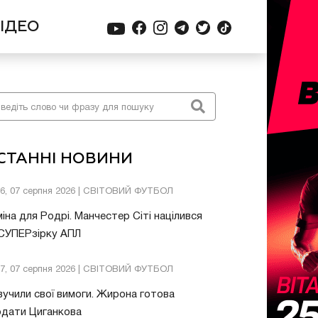
ІДЕО
СТАННІ НОВИНИ
26, 07 серпня 2026 | СВІТОВИЙ ФУТБОЛ
іна для Родрі. Манчестер Сіті націлився
 СУПЕРзірку АПЛ
57, 07 серпня 2026 | СВІТОВИЙ ФУТБОЛ
учили свої вимоги. Жирона готова
одати Циганкова