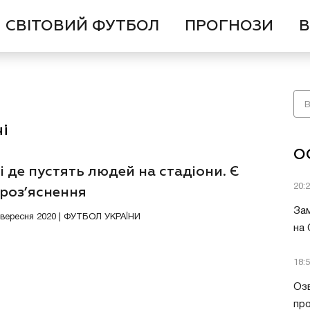
СВІТОВИЙ ФУТБОЛ
ПРОГНОЗИ
В
і
О
і де пустять людей на стадіони. Є
20:
 роз’яснення
Зам
9 вересня 2020 | ФУТБОЛ УКРАЇНИ
на
18:
Озв
пр