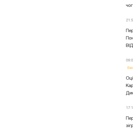
чог
21:
Пер
Пон
ВІ
09:
Екс
Оці
Кар
Ди
17:
Пер
зіг