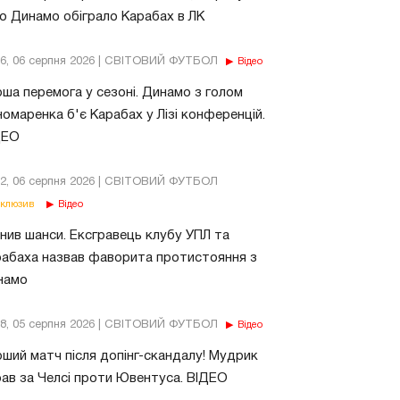
о Динамо обіграло Карабах в ЛК
56, 06 серпня 2026 | СВІТОВИЙ ФУТБОЛ
Відео
ша перемога у сезоні. Динамо з голом
омаренка б'є Карабах у Лізі конференцій.
ДЕО
02, 06 серпня 2026 | СВІТОВИЙ ФУТБОЛ
клюзив
Відео
нив шанси. Ексгравець клубу УПЛ та
абаха назвав фаворита протистояння з
намо
18, 05 серпня 2026 | СВІТОВИЙ ФУТБОЛ
Відео
ший матч після допінг-скандалу! Мудрик
рав за Челсі проти Ювентуса. ВІДЕО