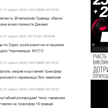
13, 07 серпня 2026 | СВІТОВИЙ ФУТБОЛ
агають 20 мільйонів. Гравець збірної
аїни може покинути Динамо
04, 07 серпня 2026 | ФУТБОЛ УКРАЇНИ
р по Одесі. росія ракетою атакувала
адіон Чорноморця. ФОТО
03, 07 серпня 2026 | СВІТОВИЙ ФУТБОЛ
ерпуль закрив коштовний трансфер
разового переможця Ліги чемпіонів
08, 07 серпня 2026 | СВІТОВИЙ ФУТБОЛ
штабний розпродаж! Челсі терміново
тавляє на трансфер 16 гравців