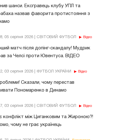
нив шанси. Ексгравець клубу УПЛ та
абаха назвав фаворита протистояння з
намо
18, 05 серпня 2026 | СВІТОВИЙ ФУТБОЛ
Відео
ший матч після допінг-скандалу! Мудрик
рав за Челсі проти Ювентуса. ВІДЕО
32, 03 серпня 2026 | ФУТБОЛ УКРАЇНИ
Відео
роблеми! Сказали, чому перестав
бивати Пономаренко в Динамо
37, 03 серпня 2026 | СВІТОВИЙ ФУТБОЛ
Відео
є конфлікт між Циганковим та Жироною?!
омо, чому не грає українець