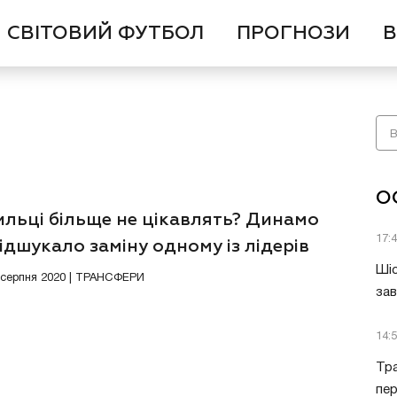
СВІТОВИЙ ФУТБОЛ
ПРОГНОЗИ
В
О
ильці більще не цікавлять? Динамо
17:
ідшукало заміну одному із лідерів
нди
Шіс
9 серпня 2020 | ТРАНСФЕРИ
за
14:
Тра
пе