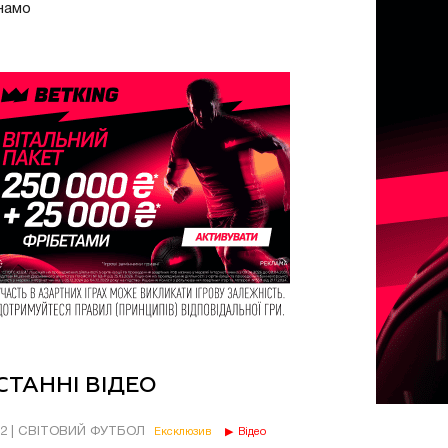
намо
СТАННІ ВІДЕО
02 | СВІТОВИЙ ФУТБОЛ
Ексклюзив
Відео