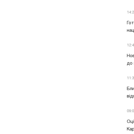
14:
Гот
нац
12:
Нов
до 
11:
Бли
від
09:
Оці
Кар