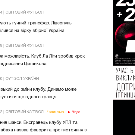
24 | СВІТОВИЙ ФУТБОЛ
ують гучний трансфер. Ліверпуль
ілився на зірку збірної України
49 | СВІТОВИЙ ФУТБОЛ
а можливість. Клуб Ла Ліги зробив крок
підписання Циганкова
30 | ФУТБОЛ УКРАЇНИ
зький до зміни клубу. Динамо може
пустити ще одного гравця
02 | СВІТОВИЙ ФУТБОЛ
Ексклюзив
Відео
нив шанси. Ексгравець клубу УПЛ та
абаха назвав фаворита протистояння з