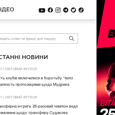
ІДЕО
СТАННІ НОВИНИ
47 | СВІТОВИЙ ФУТБОЛ
ть клубів включилися в боротьбу. Челсі
валюють пропозиціями щодо Мудрика
51 | СВІТОВИЙ ФУТБОЛ
нсферна інтрига. 26-разовий чемпіон веде
ремовини щодо трансферу Судакова