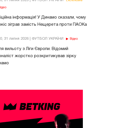
26, 31 липня 2026 | ФУТБОЛ УКРАЇНИ
Ексклюзив
ідео
ційна інформація! У Динамо сказали, чому
кіс зіграв замість Нещерета проти ПАОКа
10, 31 липня 2026 | ФУТБОЛ УКРАЇНИ
Відео
ля вильоту з Ліги Європи. Відомий
наліст жорстко розкритикував зірку
намо