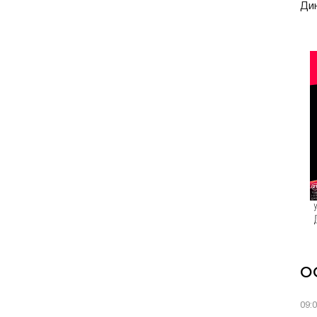
Ди
О
09: