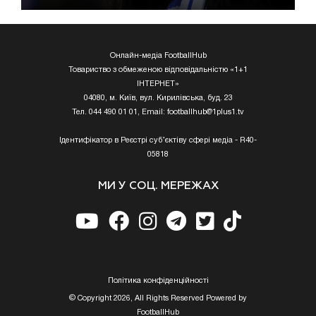
Онлайн-медіа FootballHub
Товариство з обмеженою відповідальністю «1+1
ІНТЕРНЕТ»
04080, м. Київ, вул. Кирилівська, буд. 23
Тел. 044 490 01 01, Email:
footballhub@1plus1.tv
Ідентифікатор в Реєстрі суб’єктіву сфері медіа - R40-
05818
МИ У СОЦ. МЕРЕЖАХ
Полiтика конфiденцiйностi
© Copyright 2026, All Rights Reserved Powered by
FootballHub