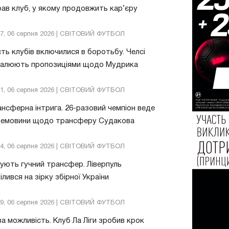
ав клуб, у якому продовжить кар’єру
47, 06 серпня 2026 | СВІТОВИЙ ФУТБОЛ
ть клубів включилися в боротьбу. Челсі
валюють пропозиціями щодо Мудрика
51, 06 серпня 2026 | СВІТОВИЙ ФУТБОЛ
нсферна інтрига. 26-разовий чемпіон веде
ремовини щодо трансферу Судакова
24, 06 серпня 2026 | СВІТОВИЙ ФУТБОЛ
ують гучний трансфер. Ліверпуль
ілився на зірку збірної України
49, 06 серпня 2026 | СВІТОВИЙ ФУТБОЛ
а можливість. Клуб Ла Ліги зробив крок