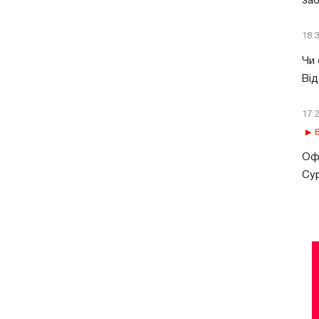
за
18:
Чи 
Від
17:
В
Офі
Сур