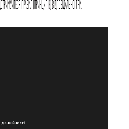
iденцiйностi