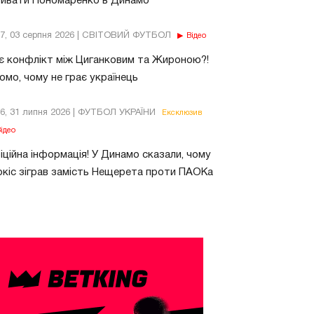
бивати Пономаренко в Динамо
37, 03 серпня 2026 | СВІТОВИЙ ФУТБОЛ
Відео
є конфлікт між Циганковим та Жироною?!
омо, чому не грає українець
26, 31 липня 2026 | ФУТБОЛ УКРАЇНИ
Ексклюзив
ідео
ційна інформація! У Динамо сказали, чому
кіс зіграв замість Нещерета проти ПАОКа