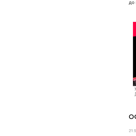
до 
О
21: