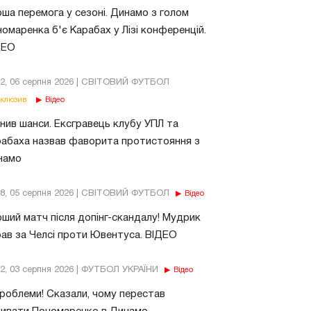
ша перемога у сезоні. Динамо з голом
омаренка б'є Карабах у Лізі конференцій.
ДЕО
02, 06 серпня 2026 | СВІТОВИЙ ФУТБОЛ
клюзив
Відео
нив шанси. Ексгравець клубу УПЛ та
абаха назвав фаворита протистояння з
намо
18, 05 серпня 2026 | СВІТОВИЙ ФУТБОЛ
Відео
ший матч після допінг-скандалу! Мудрик
рав за Челсі проти Ювентуса. ВІДЕО
32, 03 серпня 2026 | ФУТБОЛ УКРАЇНИ
Відео
роблеми! Сказали, чому перестав