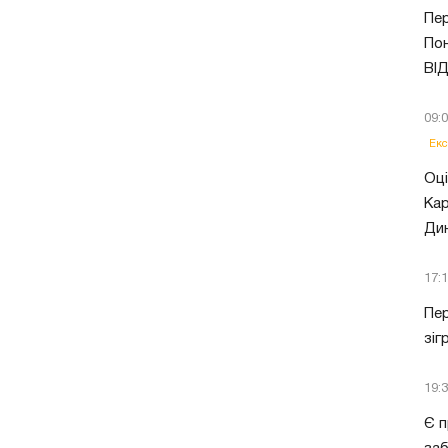
Пер
Пон
ВІ
09:
Екс
Оці
Кар
Ди
17:
Пер
зіг
19:
Є п