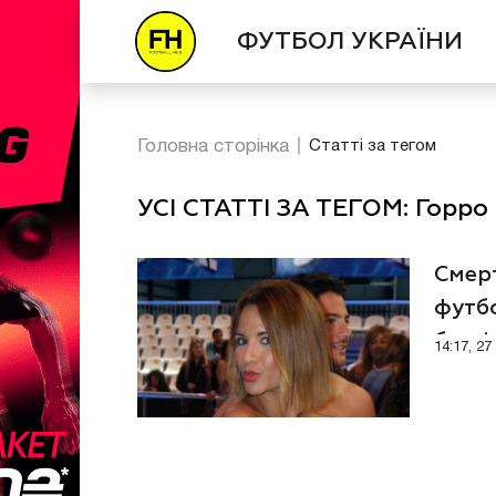
ФУТБОЛ УКРАЇНИ
Головна сторінка
Статті за тегом
УСІ СТАТТІ ЗА ТЕГОМ: Горро
Смерт
футбо
безві
14:17, 2