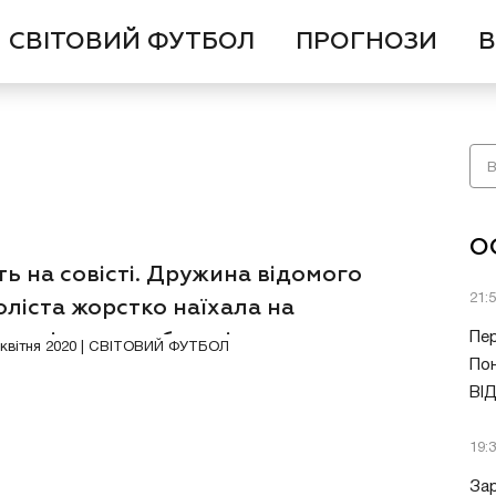
СВІТОВИЙ ФУТБОЛ
ПРОГНОЗИ
В
О
ь на совісті. Дружина відомого
21:
ліста жорстко наїхала на
дповідальних батьків
Пер
7 квітня 2020 | СВІТОВИЙ ФУТБОЛ
Пон
ВІ
19:
Зар