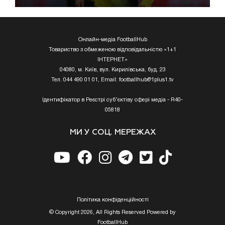
Онлайн-медіа FootballHub
Товариство з обмеженою відповідальністю «1+1
ІНТЕРНЕТ»
04080, м. Київ, вул. Кирилівська, буд. 23
Тел. 044 490 01 01, Email:
footballhub@1plus1.tv
Ідентифікатор в Реєстрі суб’єктіву сфері медіа - R40-
05818
МИ У СОЦ. МЕРЕЖАХ
Полiтика конфiденцiйностi
© Copyright 2026, All Rights Reserved Powered by
FootballHub