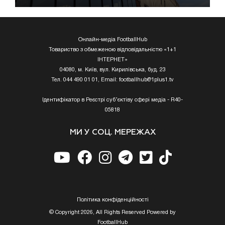
Онлайн-медіа FootballHub
Товариство з обмеженою відповідальністю «1+1
ІНТЕРНЕТ»
04080, м. Київ, вул. Кирилівська, буд. 23
Тел. 044 490 01 01, Email:
footballhub@1plus1.tv
Ідентифікатор в Реєстрі суб’єктіву сфері медіа - R40-
05818
МИ У СОЦ. МЕРЕЖАХ
Полiтика конфiденцiйностi
© Copyright 2026, All Rights Reserved Powered by
FootballHub