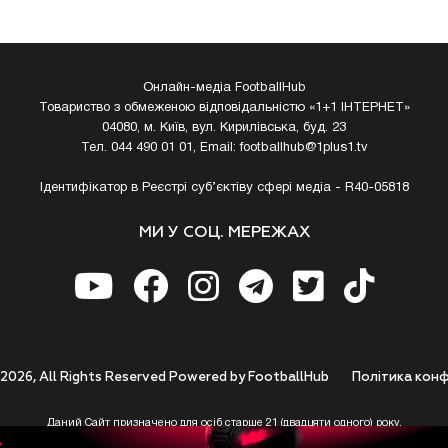
Онлайн-медіа FootballHub
Товариство з обмеженою відповідальністю «1+1 ІНТЕРНЕТ»
04080, м. Київ, вул. Кирилівська, буд. 23
Тел. 044 490 01 01, Email:
footballhub@1plus1.tv
Ідентифікатор в Реєстрі суб’єктіву сфері медіа - R40-05818
МИ У СОЦ. МЕРЕЖАХ
 2026, All Rights Reserved Powered by FootballHub
Полiтика конф
Даний Сайт призначено для осіб старше 21 (двадцяти одного) року.
 до використання https://footballhub.ua, Користувач цим підтверджує, що досяг 21-р