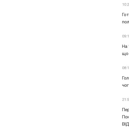
10:
Гот
пол
09:
На 
що 
08:
Гол
чог
21:
Пер
Пон
ВІ