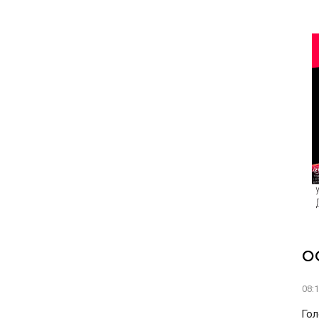
О
08:
Гол