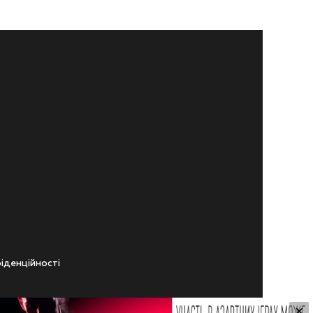
iденцiйностi
×
ічного віку.