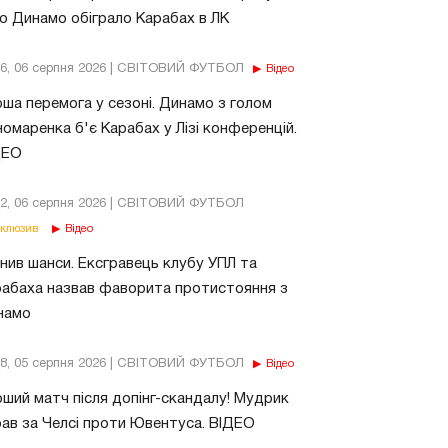
о Динамо обіграло Карабах в ЛК
56, 06 серпня 2026 | СВІТОВИЙ ФУТБОЛ
Відео
ша перемога у сезоні. Динамо з голом
омаренка б'є Карабах у Лізі конференцій.
ДЕО
02, 06 серпня 2026 | СВІТОВИЙ ФУТБОЛ
клюзив
Відео
нив шанси. Ексгравець клубу УПЛ та
абаха назвав фаворита протистояння з
намо
18, 05 серпня 2026 | СВІТОВИЙ ФУТБОЛ
Відео
ший матч після допінг-скандалу! Мудрик
рав за Челсі проти Ювентуса. ВІДЕО