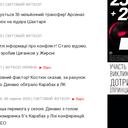
20 | СВІТОВИЙ ФУТБОЛ
ується 35-мільйонний трансфер! Арсенал
ює на лідера Шахтаря
10 | СВІТОВИЙ ФУТБОЛ
тлі інформації про конфлікт! Стало відомо,
зробив Циганков у Жироні
11 | ФУТБОЛ УКРАЇНИ
Відео
овний фактор! Костюк сказав, за рахунок
о Динамо обіграло Карабах в ЛК
56, 06 серпня 2026 | СВІТОВИЙ ФУТБОЛ
Відео
ша перемога у сезоні. Динамо з голом
омаренка б'є Карабах у Лізі конференцій.
ДЕО