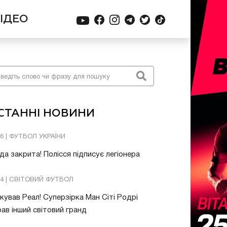
ІДЕО
СТАННІ НОВИНИ
26 | ФУТБОЛ УКРАЇНИ
да закрита! Полісся підписує легіонера
54 | СВІТОВИЙ ФУТБОЛ
ував Реал! Суперзірка Ман Сіті Родрі
ав інший світовий гранд