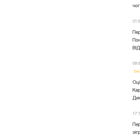
чог
21:
Пер
Пон
ВІ
09:
Екс
Оці
Кар
Ди
17:
Пер
зіг