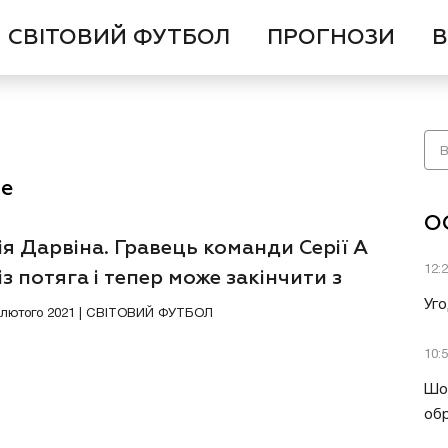
СВІТОВИЙ ФУТБОЛ
ПРОГНОЗИ
В
ле
О
я Дарвіна. Гравець команди Серії А
12:
із потяга і тепер може закінчити з
олом
Уго
9 лютого 2021 | СВІТОВИЙ ФУТБОЛ
10:
Шок
обр