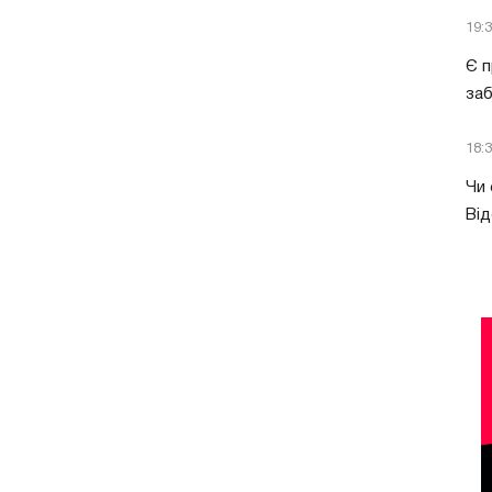
19:
Є п
за
18:
Чи 
Від