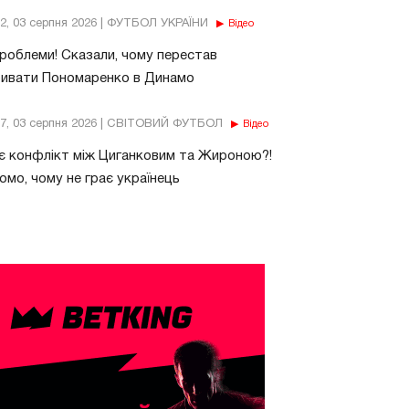
32, 03 серпня 2026 | ФУТБОЛ УКРАЇНИ
Відео
роблеми! Сказали, чому перестав
бивати Пономаренко в Динамо
37, 03 серпня 2026 | СВІТОВИЙ ФУТБОЛ
Відео
є конфлікт між Циганковим та Жироною?!
омо, чому не грає українець