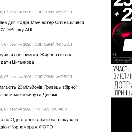
26, 07 серпня 2026 | СВІТОВИЙ ФУТБОЛ
іна для Родрі. Манчестер Сіті націлився
 СУПЕРзірку АПЛ
57, 07 серпня 2026 | СВІТОВИЙ ФУТБОЛ
учили свої вимоги. Жирона готова
одати Циганкова
13, 07 серпня 2026 | СВІТОВИЙ ФУТБОЛ
агають 20 мільйонів. Гравець збірної
аїни може покинути Динамо
04, 07 серпня 2026 | ФУТБОЛ УКРАЇНИ
р по Одесі. росія ракетою атакувала
адіон Чорноморця. ФОТО