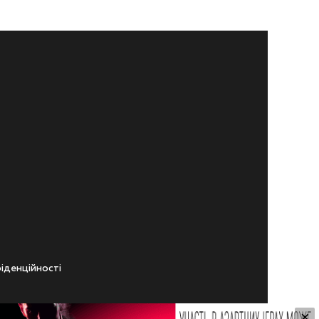
iденцiйностi
×
ічного віку.