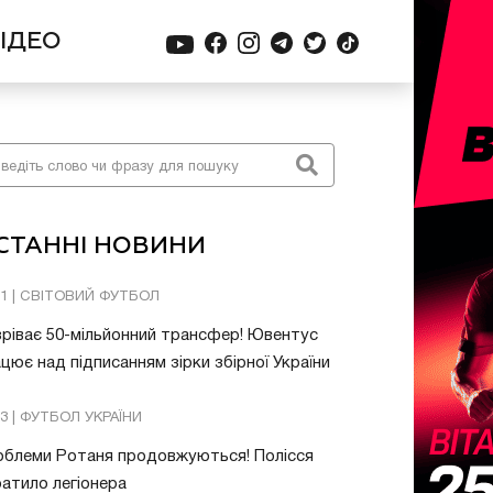
ІДЕО
СТАННІ НОВИНИ
21 | СВІТОВИЙ ФУТБОЛ
ріває 50-мільйонний трансфер! Ювентус
цює над підписанням зірки збірної України
53 | ФУТБОЛ УКРАЇНИ
облеми Ротаня продовжуються! Полісся
атило легіонера