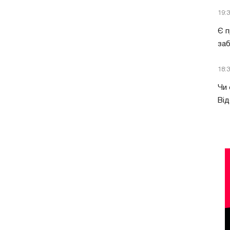
19:
Є п
за
18:
Чи 
Від