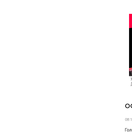
О
08:
Гол