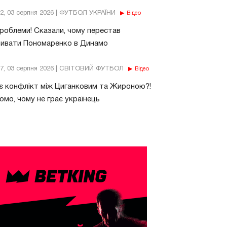
32, 03 серпня 2026 | ФУТБОЛ УКРАЇНИ
Відео
роблеми! Сказали, чому перестав
бивати Пономаренко в Динамо
37, 03 серпня 2026 | СВІТОВИЙ ФУТБОЛ
Відео
є конфлікт між Циганковим та Жироною?!
омо, чому не грає українець