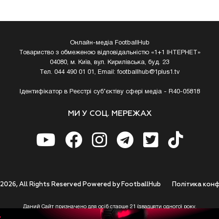
Онлайн-медіа FootballHub
Товариство з обмеженою відповідальністю «1+1 ІНТЕРНЕТ»
04080, м. Київ, вул. Кирилівська, буд. 23
Тел. 044 490 01 01, Email:
footballhub@1plus1.tv
Ідентифікатор в Реєстрі суб’єктіву сфері медіа - R40-05818
МИ У СОЦ. МЕРЕЖАХ
 2026, All Rights Reserved Powered by FootballHub
Полiтика конф
Даний Сайт призначено для осіб старше 21 (двадцяти одного) року.
 до використання https://footballhub.ua, Користувач цим підтверджує, що досяг 21-р