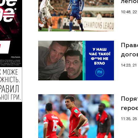
легіо
засуд
10:48, 2
Прав
дого
14:23, 21
Порят
геро
11:35, 25