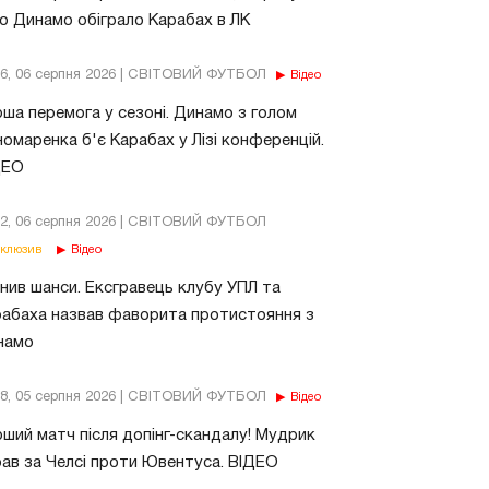
о Динамо обіграло Карабах в ЛК
56, 06 серпня 2026 | СВІТОВИЙ ФУТБОЛ
Відео
ша перемога у сезоні. Динамо з голом
омаренка б'є Карабах у Лізі конференцій.
ДЕО
02, 06 серпня 2026 | СВІТОВИЙ ФУТБОЛ
клюзив
Відео
нив шанси. Ексгравець клубу УПЛ та
абаха назвав фаворита протистояння з
намо
18, 05 серпня 2026 | СВІТОВИЙ ФУТБОЛ
Відео
ший матч після допінг-скандалу! Мудрик
рав за Челсі проти Ювентуса. ВІДЕО