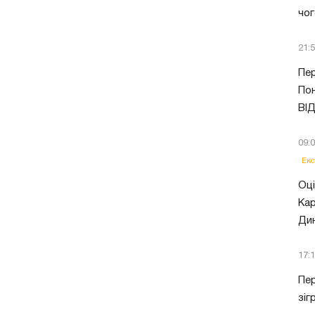
чог
21:
Пер
Пон
ВІ
09:
Екс
Оці
Кар
Ди
17:
Пер
зіг