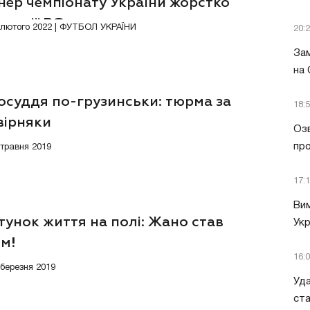
нер чемпіонату України жорстко
ив дії РФ
2 лютого 2022 | ФУТБОЛ УКРАЇНИ
20:
Зам
на
осуддя по-грузинськи: тюрма за
18:
вірняки
Озв
пр
 травня 2019
17:
Вим
унок життя на полі: Жано став
Укр
єм!
16:
 березня 2019
Уда
ст