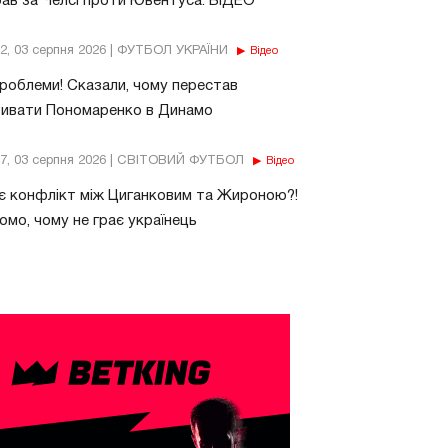
рав за Челсі проти Ювентуса. ВІДЕО
32, 03 серпня 2026 | ФУТБОЛ УКРАЇНИ
Відео
роблеми! Сказали, чому перестав
бивати Пономаренко в Динамо
37, 03 серпня 2026 | СВІТОВИЙ ФУТБОЛ
Відео
є конфлікт між Циганковим та Жироною?!
омо, чому не грає українець