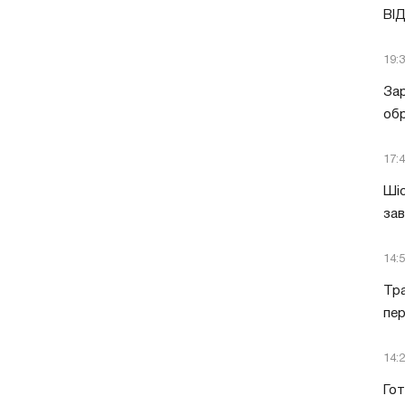
ВІ
19:
Зар
обр
17:
Шіс
за
14:
Тра
пе
14:
Гот