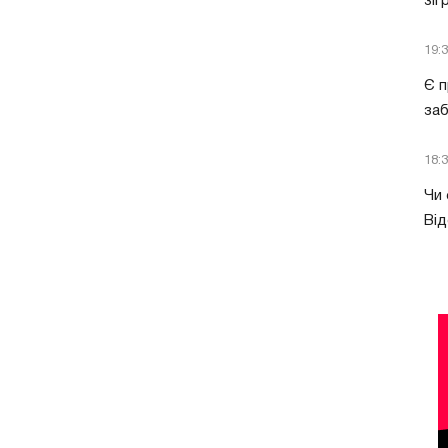
зіг
19:
Є п
за
18:
Чи 
Від