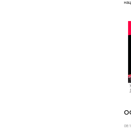
нац
О
08: