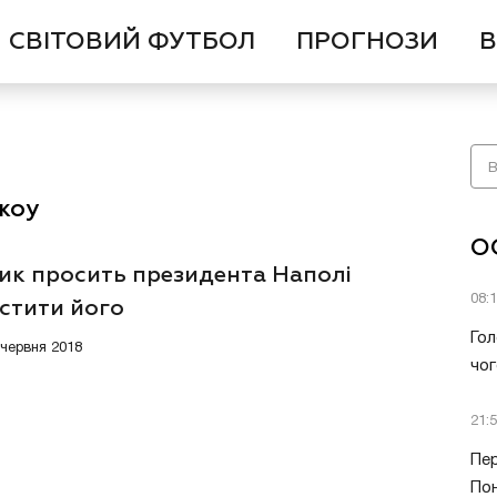
СВІТОВИЙ ФУТБОЛ
ПРОГНОЗИ
В
жоу
О
ик просить президента Наполі
08:
стити його
Гол
 червня 2018
чог
21:
Пер
Пон