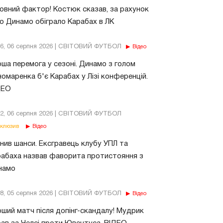
овний фактор! Костюк сказав, за рахунок
о Динамо обіграло Карабах в ЛК
56, 06 серпня 2026 | СВІТОВИЙ ФУТБОЛ
Відео
ша перемога у сезоні. Динамо з голом
омаренка б'є Карабах у Лізі конференцій.
ДЕО
02, 06 серпня 2026 | СВІТОВИЙ ФУТБОЛ
клюзив
Відео
нив шанси. Ексгравець клубу УПЛ та
абаха назвав фаворита протистояння з
намо
18, 05 серпня 2026 | СВІТОВИЙ ФУТБОЛ
Відео
ший матч після допінг-скандалу! Мудрик