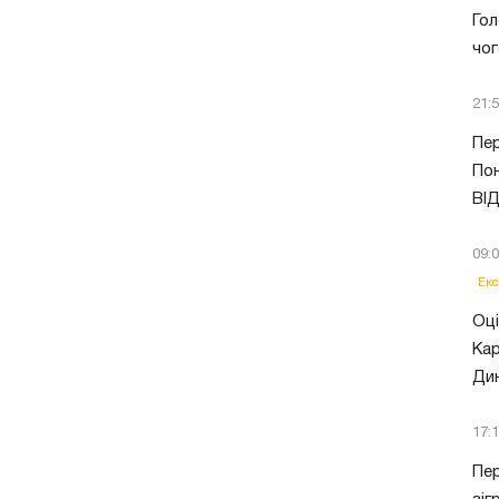
Гол
чог
21:
Пер
Пон
ВІ
09:
Екс
Оці
Кар
Ди
17:
Пер