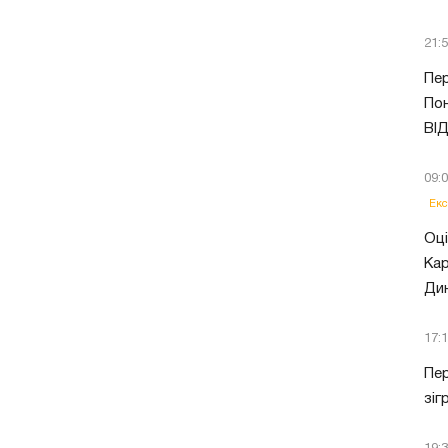
21:
Пер
Пон
ВІ
09:
Екс
Оці
Кар
Ди
17:
Пер
зіг