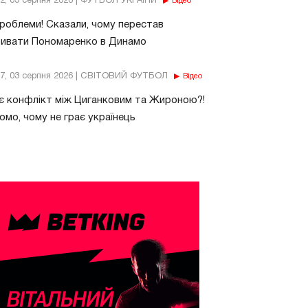
32, 03 серпня 2026 | ФУТБОЛ УКРАЇНИ
Відео
роблеми! Сказали, чому перестав
бивати Пономаренко в Динамо
37, 03 серпня 2026 | СВІТОВИЙ ФУТБОЛ
Відео
є конфлікт між Циганковим та Жироною?!
омо, чому не грає українець