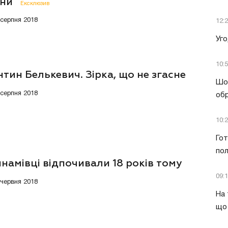
їни
Ексклюзив
 серпня 2018
12:
Уго
10:
тин Белькевич. Зірка, що не згасне
Шок
 серпня 2018
обр
10:
Гот
пол
намівці відпочивали 18 років тому
09:
 червня 2018
На 
що 