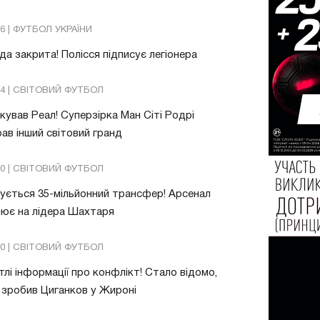
26 | ФУТБОЛ УКРАЇНИ
да закрита! Полісся підписує легіонера
54 | СВІТОВИЙ ФУТБОЛ
ував Реал! Суперзірка Ман Сіті Родрі
ав інший світовий гранд
20 | СВІТОВИЙ ФУТБОЛ
ується 35-мільйонний трансфер! Арсенал
ює на лідера Шахтаря
10 | СВІТОВИЙ ФУТБОЛ
тлі інформації про конфлікт! Стало відомо,
зробив Циганков у Жироні