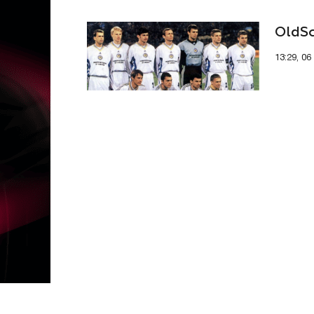
OldS
13:29, 06