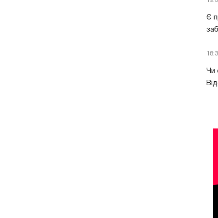
19:
Є п
за
18:
Чи 
Від