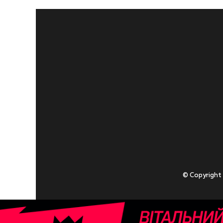
© Copyright
Приступаючи
У разі , якщо