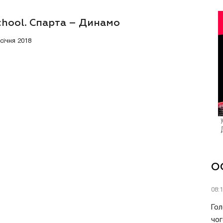
chool. Спарта – Динамо
 січня 2018
О
08:
Гол
чог