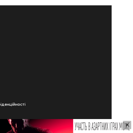
iденцiйностi
×
ічного віку.
ування Сайтом.