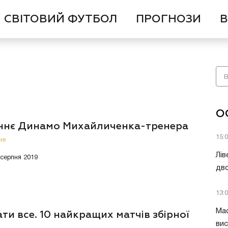
СВІТОВИЙ ФУТБОЛ
ПРОГНОЗИ
В
О
ннє Динамо Михайличенка-тренера
15:
ив
Лів
 серпня 2019
дво
13:
Мас
ти все. 10 найкращих матчів збірної
вис