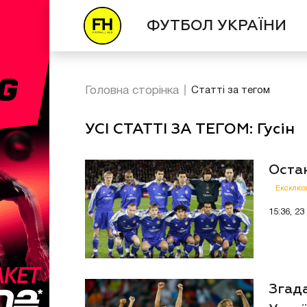
ФУТБОЛ УКРАЇНИ
Головна сторінка
Статті за тегом
УСІ СТАТТІ ЗА ТЕГОМ: Гусін
Оста
Ексклюз
15:36, 23
Згада