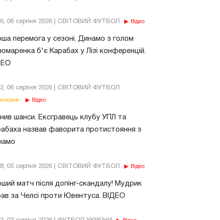
56, 06 серпня 2026 | СВІТОВИЙ ФУТБОЛ
Відео
ша перемога у сезоні. Динамо з голом
омаренка б'є Карабах у Лізі конференцій.
ДЕО
02, 06 серпня 2026 | СВІТОВИЙ ФУТБОЛ
клюзив
Відео
нив шанси. Ексгравець клубу УПЛ та
абаха назвав фаворита протистояння з
намо
18, 05 серпня 2026 | СВІТОВИЙ ФУТБОЛ
Відео
ший матч після допінг-скандалу! Мудрик
рав за Челсі проти Ювентуса. ВІДЕО