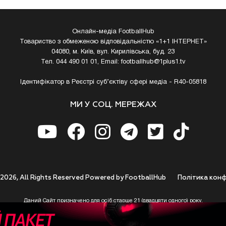
Онлайн-медіа FootballHub
Товариство з обмеженою відповідальністю «1+1 ІНТЕРНЕТ»
04080, м. Київ, вул. Кирилівська, буд. 23
Тел. 044 490 01 01, Email:
footballhub@1plus1.tv
Ідентифікатор в Реєстрі суб’єктіву сфері медіа - R40-05818
МИ У СОЦ. МЕРЕЖАХ
 2026, All Rights Reserved Powered by FootballHub
Полiтика конф
Даний Сайт призначено для осіб старше 21 (двадцяти одного) року.
 до використання https://footballhub.ua, Користувач цим підтверджує, що досяг 21-р
 Ви (Користувач) не досягли 21-річного віку - не розпочинайте або припиніть корист