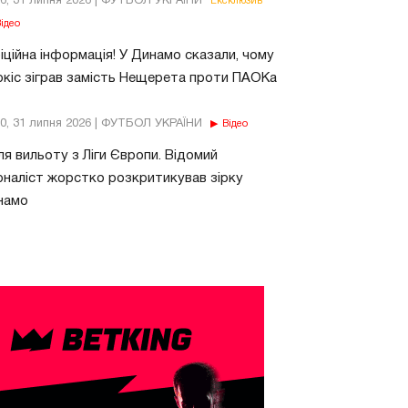
26, 31 липня 2026 | ФУТБОЛ УКРАЇНИ
Ексклюзив
ідео
ційна інформація! У Динамо сказали, чому
кіс зіграв замість Нещерета проти ПАОКа
10, 31 липня 2026 | ФУТБОЛ УКРАЇНИ
Відео
ля вильоту з Ліги Європи. Відомий
наліст жорстко розкритикував зірку
намо