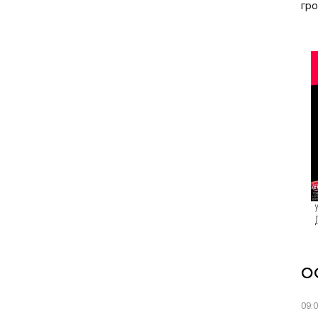
гро
О
09: