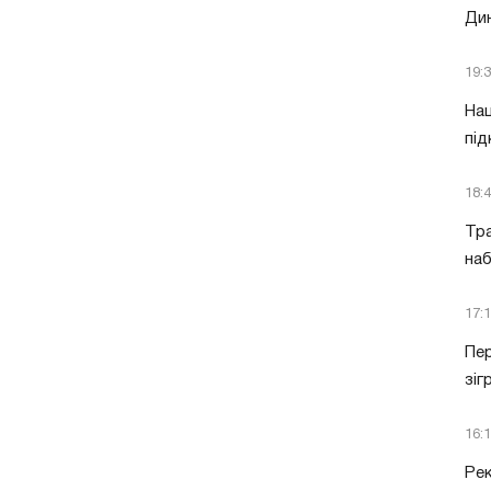
Дин
19:
Нац
під
18:
Тра
наб
17:
Пер
зіг
16:
Рек