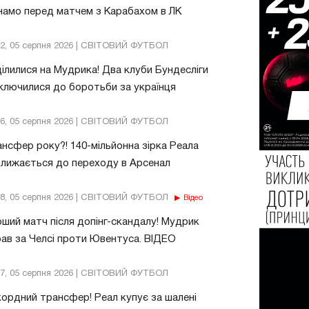
амо перед матчем з Карабахом в ЛК
32, 05 серпня 2026 | СВІТОВИЙ ФУТБОЛ
ілилися на Мудрика! Два клуби Бундесліги
ключилися до боротьби за українця
46, 05 серпня 2026 | СВІТОВИЙ ФУТБОЛ
нсфер року?! 140-мільйонна зірка Реала
лижається до переходу в Арсенал
18, 05 серпня 2026 | СВІТОВИЙ ФУТБОЛ
Відео
ший матч після допінг-скандалу! Мудрик
рав за Челсі проти Ювентуса. ВІДЕО
17, 05 серпня 2026 | СВІТОВИЙ ФУТБОЛ
ордний трансфер! Реал купує за шалені