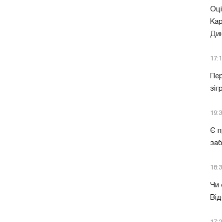
Оці
Кар
Ди
17:
Пер
зіг
19:
Є п
за
18:
Чи 
Від