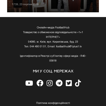
17:59, 23 серпня 2019
Онлайн-медіа FootballHub
Товариство з обмеженою відповідальністю «1+1
ІНТЕРНЕТ»
04080, м. Київ, вул. Кирилівська, буд. 23
Тел. 044 490 01 01, Email:
footballhub@1plus1.tv
Ідентифікатор в Реєстрі суб’єктіву сфері медіа - R40-
05818
МИ У СОЦ. МЕРЕЖАХ
Полiтика конфiденцiйностi