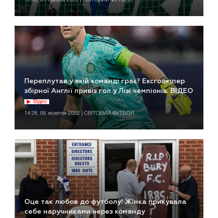
Переплутав у якій команді грає? Ексголкіпер
збірної Англії привіз гол у Лізі чемпіонів. ВІДЕО
Відео
14:28, 06 жовтня 2022 | СВІТОВИЙ ФУТБОЛ
Оце так любов до футболу! Жінка прикувала
себе наручниками через команду