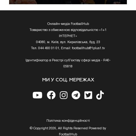
Онлайн-медіа FootballHub
Товариство з обмеженою відповідальністю «1+1
ІНТЕРНЕТ»
04080, м. Київ, вул. Кирилівська, буд. 23
Тел. 044 490 01 01, Email:
footballhub@1plus1.tv
Ідентифікатор в Реєстрі суб’єктіву сфері медіа - R40-
05818
МИ У СОЦ. МЕРЕЖАХ
Полiтика конфiденцiйностi
© Copyright 2026, All Rights Reserved Powered by
FootballHub