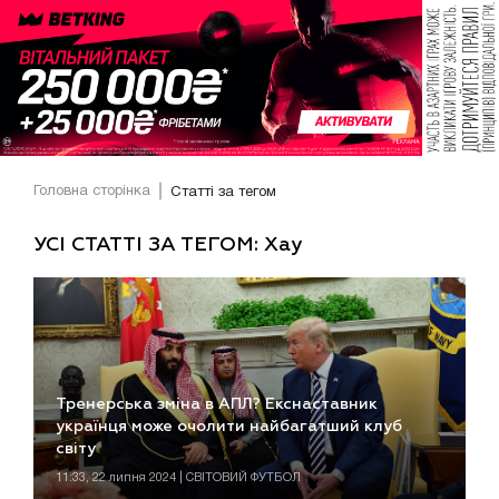
Головна сторінка
Статті за тегом
УСІ СТАТТІ ЗА ТЕГОМ: Хау
Тренерська зміна в АПЛ? Екснаставник
українця може очолити найбагатший клуб
світу
11:33, 22 липня 2024 | СВІТОВИЙ ФУТБОЛ