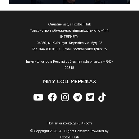
Онлайн-медіа FootballHub
Товариство з обмеженою відповідальністю «1+1
ІНТЕРНЕТ»
04080, м. Київ, вул. Кирилівська, буд. 23
Тел. 044 490 01 01, Email:
footballhub@1plus1.tv
Ідентифікатор в Реєстрі суб’єктіву сфері медіа - R40-
05818
МИ У СОЦ. МЕРЕЖАХ
Полiтика конфiденцiйностi
© Copyright 2026, All Rights Reserved Powered by
FootballHub