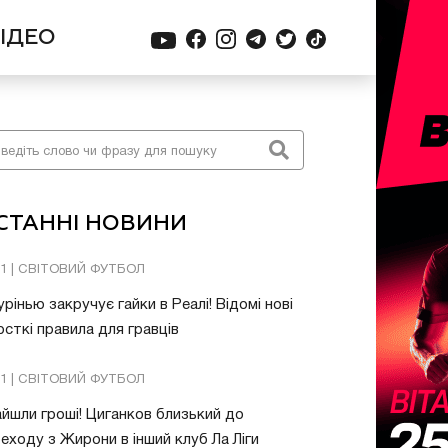
ІДЕО
СТАННІ НОВИНИ
01 | СВІТОВИЙ ФУТБОЛ
рінью закручує гайки в Реалі! Відомі нові
сткі правила для гравців
31 | СВІТОВИЙ ФУТБОЛ
йшли гроші! Циганков близький до
еходу з Жирони в інший клуб Ла Ліги