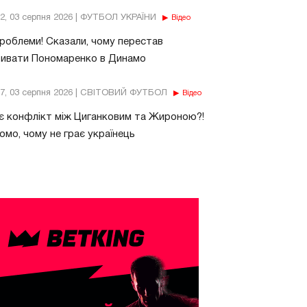
32, 03 серпня 2026 | ФУТБОЛ УКРАЇНИ
Відео
роблеми! Сказали, чому перестав
бивати Пономаренко в Динамо
37, 03 серпня 2026 | СВІТОВИЙ ФУТБОЛ
Відео
є конфлікт між Циганковим та Жироною?!
омо, чому не грає українець