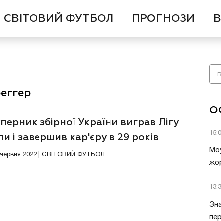
СВІТОВИЙ ФУТБОЛ
ПРОГНОЗИ
В
реггер
О
перник збірної України виграв Лігу
15:
и і завершив кар'єру в 29 років
Моу
4 червня 2022 | СВІТОВИЙ ФУТБОЛ
жор
13:
Зна
пер