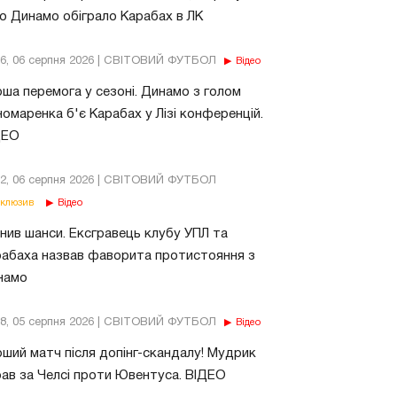
о Динамо обіграло Карабах в ЛК
56, 06 серпня 2026 | СВІТОВИЙ ФУТБОЛ
Відео
ша перемога у сезоні. Динамо з голом
омаренка б'є Карабах у Лізі конференцій.
ДЕО
02, 06 серпня 2026 | СВІТОВИЙ ФУТБОЛ
клюзив
Відео
нив шанси. Ексгравець клубу УПЛ та
абаха назвав фаворита протистояння з
намо
18, 05 серпня 2026 | СВІТОВИЙ ФУТБОЛ
Відео
ший матч після допінг-скандалу! Мудрик
рав за Челсі проти Ювентуса. ВІДЕО