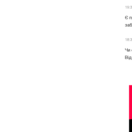
19:
Є п
за
18:
Чи 
Від