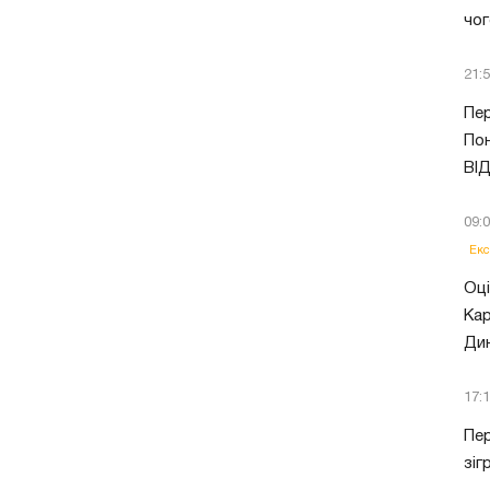
чог
21:
Пер
Пон
ВІ
09:
Екс
Оці
Кар
Ди
17:
Пер
зіг