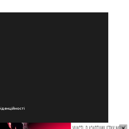
iденцiйностi
×
ічного віку.