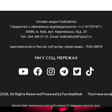
Онлайн-медіа FootballHub
Товариство з обмеженою відповідальністю «1+1 ІНТЕРНЕТ»
04080, м. Київ, вул. Кирилівська, буд. 23
Тел. 044 490 01 01, Email:
footballhub@1plus1.tv
Ідентифікатор в Реєстрі суб’єктіву сфері медіа - R40-05818
МИ У СОЦ. МЕРЕЖАХ
 2026, All Rights Reserved Powered by FootballHub
Полiтика конф
Даний Сайт призначено для осіб старше 21 (двадцяти одного) року.
 до використання https://footballhub.ua, Користувач цим підтверджує, що досяг 21-р