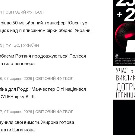
21 | СВІТОВИЙ ФУТБОЛ
ріває 50-мільйонний трансфер! Ювентус
цює над підписанням зірки збірної України
53 | ФУТБОЛ УКРАЇНИ
облеми Ротаня продовжуються! Полісся
атило легіонера
26, 07 серпня 2026 | СВІТОВИЙ ФУТБОЛ
іна для Родрі. Манчестер Сіті націлився
 СУПЕРзірку АПЛ
57, 07 серпня 2026 | СВІТОВИЙ ФУТБОЛ
учили свої вимоги. Жирона готова
одати Циганкова