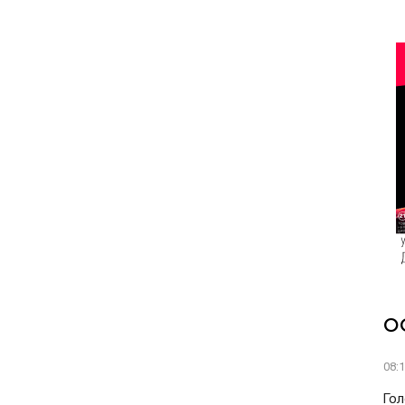
О
08:
Гол