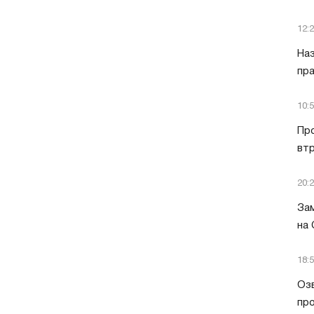
12:
Наз
пра
10:
Пр
втр
20:
Зам
на
18:
Озв
пр