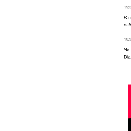
19:
Є п
за
18:
Чи 
Від