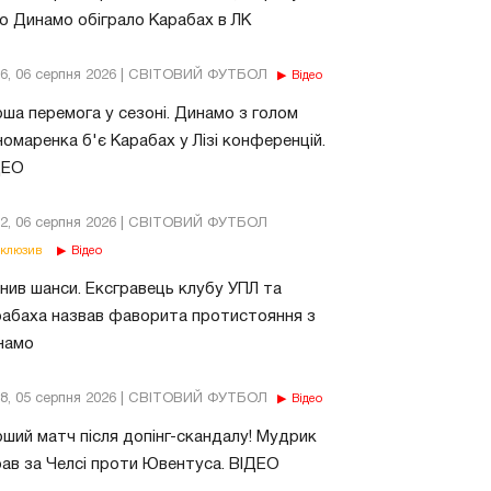
о Динамо обіграло Карабах в ЛК
56, 06 серпня 2026 | СВІТОВИЙ ФУТБОЛ
Відео
ша перемога у сезоні. Динамо з голом
омаренка б'є Карабах у Лізі конференцій.
ДЕО
02, 06 серпня 2026 | СВІТОВИЙ ФУТБОЛ
клюзив
Відео
нив шанси. Ексгравець клубу УПЛ та
абаха назвав фаворита протистояння з
намо
18, 05 серпня 2026 | СВІТОВИЙ ФУТБОЛ
Відео
ший матч після допінг-скандалу! Мудрик
рав за Челсі проти Ювентуса. ВІДЕО