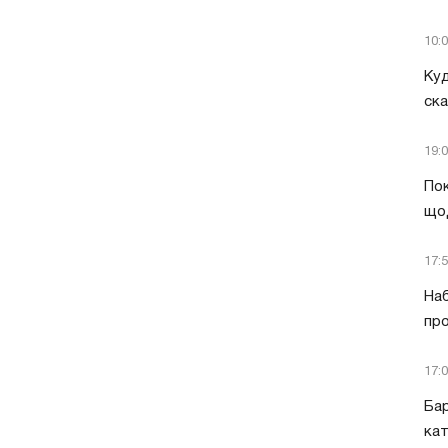
10:
Куд
ск
19:
Пок
що
17:
Наб
про
17:
Бар
кат