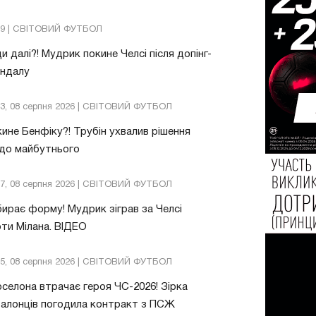
09 | СВІТОВИЙ ФУТБОЛ
и далі?! Мудрик покине Челсі після допінг-
андалу
03, 08 серпня 2026 | СВІТОВИЙ ФУТБОЛ
ине Бенфіку?! Трубін ухвалив рішення
до майбутнього
57, 08 серпня 2026 | СВІТОВИЙ ФУТБОЛ
ирає форму! Мудрик зіграв за Челсі
ти Мілана. ВІДЕО
05, 08 серпня 2026 | СВІТОВИЙ ФУТБОЛ
селона втрачає героя ЧС-2026! Зірка
алонців погодила контракт з ПСЖ