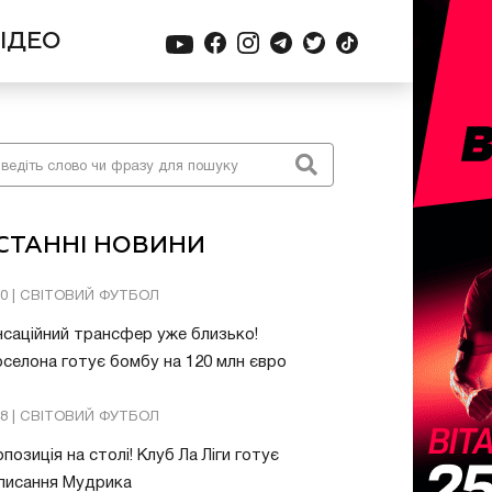
ІДЕО
СТАННІ НОВИНИ
20 | СВІТОВИЙ ФУТБОЛ
саційний трансфер уже близько!
селона готує бомбу на 120 млн євро
48 | СВІТОВИЙ ФУТБОЛ
позиція на столі! Клуб Ла Ліги готує
писання Мудрика