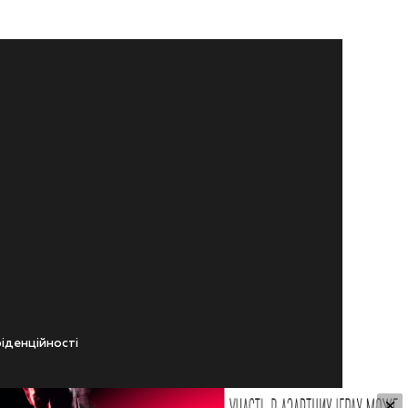
iденцiйностi
×
ічного віку.