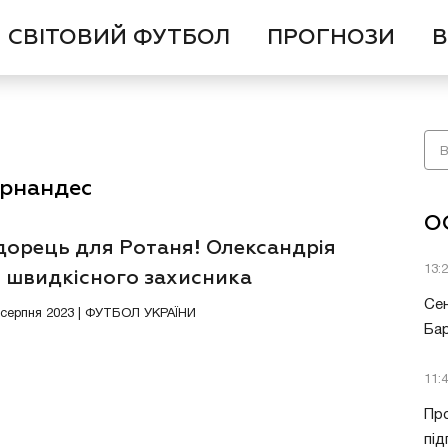
СВІТОВИЙ ФУТБОЛ
ПРОГНОЗИ
В
Ернандес
О
дорець для Ротаня! Олександрія
13:
є швидкісного захисника
Сен
0 серпня 2023 | ФУТБОЛ УКРАЇНИ
Бар
11:
Про
під