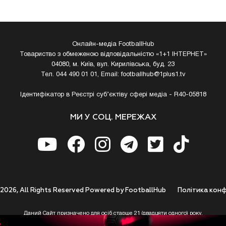
Онлайн-медіа FootballHub
Товариство з обмеженою відповідальністю «1+1 ІНТЕРНЕТ»
04080, м. Київ, вул. Кирилівська, буд. 23
Тел. 044 490 01 01, Email:
footballhub@1plus1.tv
Ідентифікатор в Реєстрі суб’єктіву сфері медіа - R40-05818
МИ У СОЦ. МЕРЕЖАХ
 2026, All Rights Reserved Powered by FootballHub
Полiтика конф
Даний Сайт призначено для осіб старше 21 (двадцяти одного) року.
 до використання https://footballhub.ua, Користувач цим підтверджує, що досяг 21-р