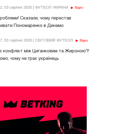
32, 03 серпня 2026 | ФУТБОЛ УКРАЇНИ
Відео
роблеми! Сказали, чому перестав
бивати Пономаренко в Динамо
37, 03 серпня 2026 | СВІТОВИЙ ФУТБОЛ
Відео
є конфлікт між Циганковим та Жироною?!
омо, чому не грає українець