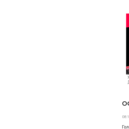
О
08:
Гол