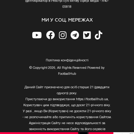
Ідентифікатор в Реєстрі суб’єктіву сфері медіа - R40-
05818
МИ У СОЦ. МЕРЕЖАХ
Полiтика конфiденцiйностi
© Copyright 2026, All Rights Reserved Powered by
FootballHub
Даний Сайт призначено для осіб старше 21 (двадцяти
одного) року.
Приступаючи до використання https://footballhub.ua,
Користувач цим підтверджує, що досяг 21-річного віку.
У разі , якщо Ви (Користувач) не досягли 21-річного віку
- не розпочинайте або припиніть користування Сайтом.
Адміністрація Сайту не несе відповідальності за
законність використання Сайту та його сервісів