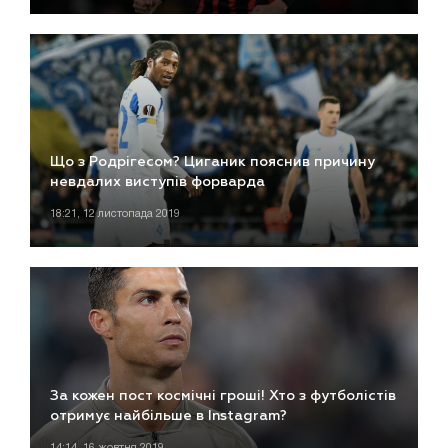
Що з Родрігесом? Циганик пояснив причину
невдалих виступів форварда
18:21, 12 листопада 2019
За кожен пост космічні гроші! Хто з футболістів
отримує найбільше в Instagram?
14:14, 16 жовтня 2019