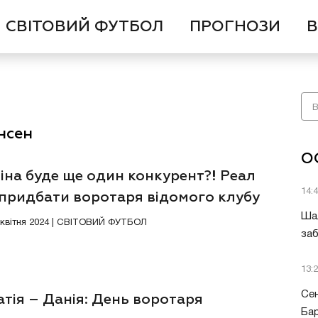
СВІТОВИЙ ФУТБОЛ
ПРОГНОЗИ
В
нсен
О
іна буде ще один конкурент?! Реал
14:
 придбати воротаря відомого клубу
Шал
6 квітня 2024 | СВІТОВИЙ ФУТБОЛ
заб
13:
Сен
тія – Данія: День воротаря
Бар