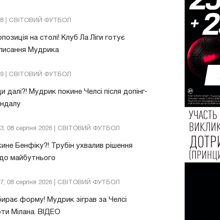
48 | СВІТОВИЙ ФУТБОЛ
позиція на столі! Клуб Ла Ліги готує
писання Мудрика
09 | СВІТОВИЙ ФУТБОЛ
и далі?! Мудрик покине Челсі після допінг-
андалу
03, 08 серпня 2026 | СВІТОВИЙ ФУТБОЛ
ине Бенфіку?! Трубін ухвалив рішення
до майбутнього
57, 08 серпня 2026 | СВІТОВИЙ ФУТБОЛ
ирає форму! Мудрик зіграв за Челсі
ти Мілана. ВІДЕО