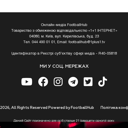
Онлайн-медіа FootballHub
Товариство з обмеженою відповідальністю «1+1 ІНТЕРНЕТ»
04080, м. Київ, вул. Кирилівська, буд. 23
Тел. 044 490 01 01, Email:
footballhub@1plus1.tv
Ідентифікатор в Реєстрі суб’єктіву сфері медіа - R40-05818
МИ У СОЦ. МЕРЕЖАХ
 2026, All Rights Reserved Powered by FootballHub
Полiтика конф
Даний Сайт призначено для осіб старше 21 (двадцяти одного) року.
 до використання https://footballhub.ua, Користувач цим підтверджує, що досяг 21-р