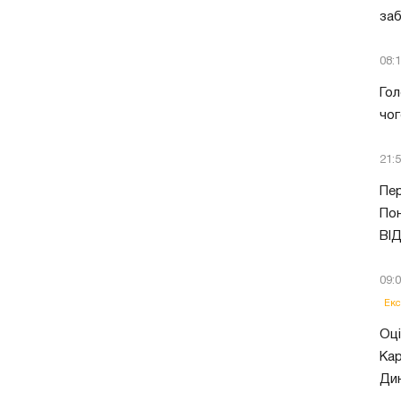
заб
08:
Гол
чог
21:
Пер
Пон
ВІ
09:
Екс
Оці
Кар
Ди