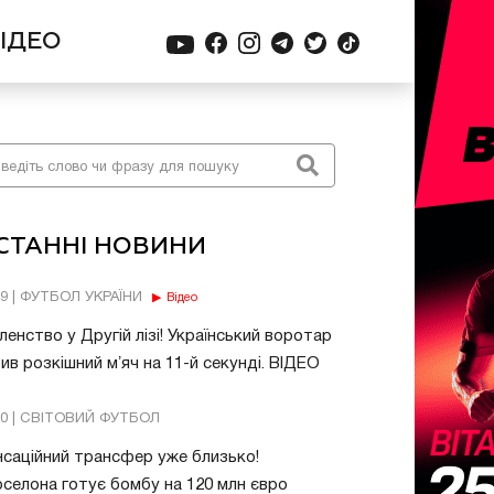
ІДЕО
СТАННІ НОВИНИ
49 | ФУТБОЛ УКРАЇНИ
Відео
енство у Другій лізі! Український воротар
ив розкішний мʼяч на 11-й секунді. ВІДЕО
20 | СВІТОВИЙ ФУТБОЛ
саційний трансфер уже близько!
селона готує бомбу на 120 млн євро