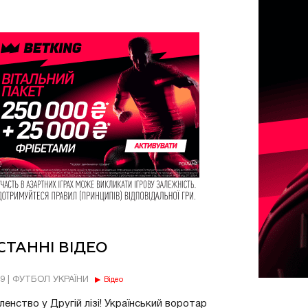
СТАННІ ВІДЕО
49 | ФУТБОЛ УКРАЇНИ
Відео
енство у Другій лізі! Український воротар