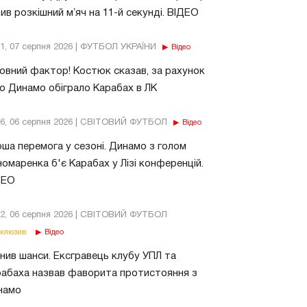
ив розкішний мʼяч на 11-й секунді. ВІДЕО
11, 07 серпня 2026 | ФУТБОЛ УКРАЇНИ
Відео
овний фактор! Костюк сказав, за рахунок
о Динамо обіграло Карабах в ЛК
56, 06 серпня 2026 | СВІТОВИЙ ФУТБОЛ
Відео
ша перемога у сезоні. Динамо з голом
омаренка б'є Карабах у Лізі конференцій.
ДЕО
02, 06 серпня 2026 | СВІТОВИЙ ФУТБОЛ
клюзив
Відео
нив шанси. Ексгравець клубу УПЛ та
абаха назвав фаворита протистояння з
намо