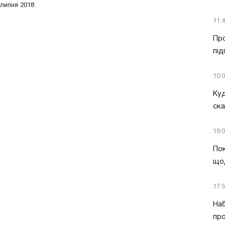
 липня 2018
11:
Про
під
10:
Куд
ск
19:
Пок
що
17:
Наб
про