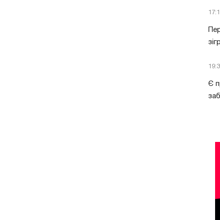
17:
Пер
зіг
19:
Є п
за