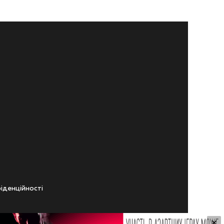
iденцiйностi
×
ічного віку.