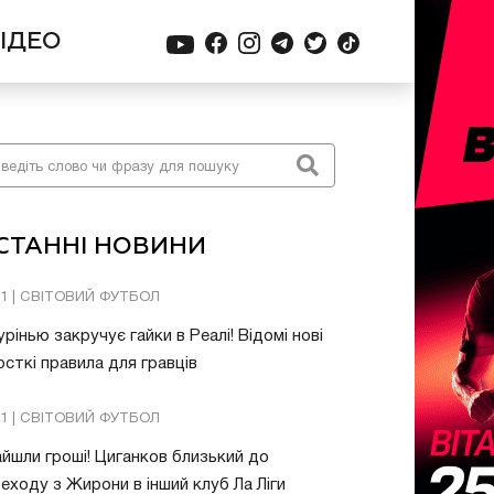
ІДЕО
СТАННІ НОВИНИ
01 | СВІТОВИЙ ФУТБОЛ
рінью закручує гайки в Реалі! Відомі нові
сткі правила для гравців
31 | СВІТОВИЙ ФУТБОЛ
йшли гроші! Циганков близький до
еходу з Жирони в інший клуб Ла Ліги