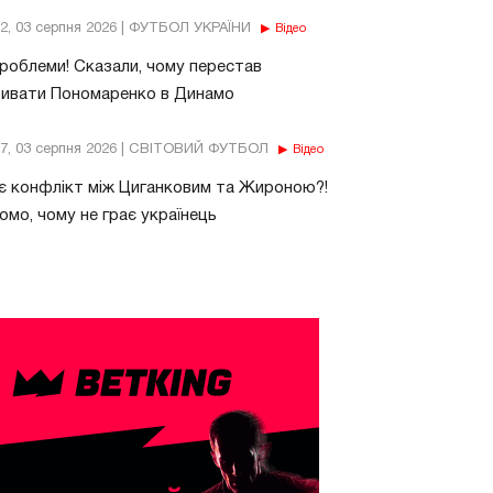
32, 03 серпня 2026 | ФУТБОЛ УКРАЇНИ
Відео
роблеми! Сказали, чому перестав
бивати Пономаренко в Динамо
37, 03 серпня 2026 | СВІТОВИЙ ФУТБОЛ
Відео
є конфлікт між Циганковим та Жироною?!
омо, чому не грає українець