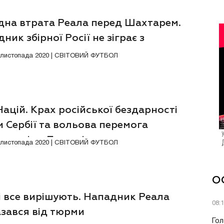
дна втрата Реала перед Шахтарем.
ник збірної Росії не зіграє з
їнцями
0 листопада 2020 | СВІТОВИЙ ФУТБОЛ
Націй. Крах російської бездарності
 Сербії та вольова перемога
рландів у Польщі
8 листопада 2020 | СВІТОВИЙ ФУТБОЛ
О
і все вирішують. Нападник Реала
08:
азався від тюрми
Гол