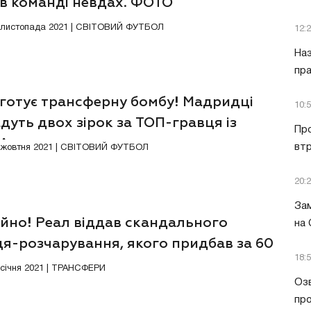
 в команді невдах. ФОТО
6 листопада 2021 | СВІТОВИЙ ФУТБОЛ
12:
Наз
пра
 готує трансферну бомбу! Мадридці
10:
дуть двох зірок за ТОП-гравця із
Пр
 А
втр
0 жовтня 2021 | СВІТОВИЙ ФУТБОЛ
20:
Зам
ійно! Реал віддав скандального
на
ця-розчарування, якого придбав за 60
18:
євро
4 січня 2021 | ТРАНСФЕРИ
Озв
пр