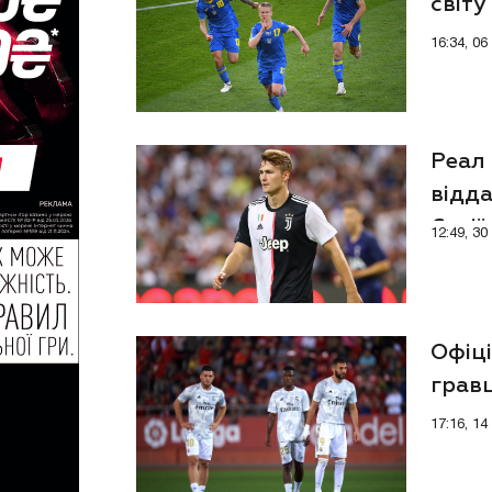
світу
16:34, 0
Реал
відда
Серії
12:49, 3
Офіц
грав
млн 
17:16, 1