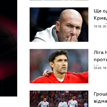
Ще о
Кривд
укра
19:18, 2
Ліга 
проти
Ніде
23:43, 1
Грош
відм