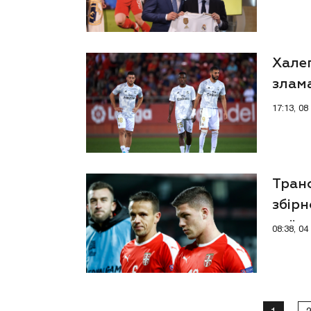
Халеп
злам
17:13, 0
Транс
збірн
поїде
08:38, 0