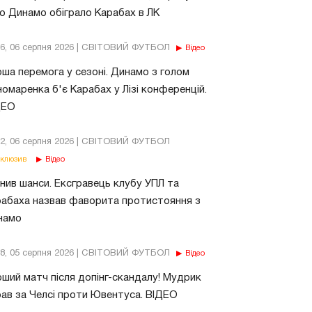
о Динамо обіграло Карабах в ЛК
56, 06 серпня 2026 | СВІТОВИЙ ФУТБОЛ
Відео
ша перемога у сезоні. Динамо з голом
омаренка б'є Карабах у Лізі конференцій.
ДЕО
02, 06 серпня 2026 | СВІТОВИЙ ФУТБОЛ
клюзив
Відео
нив шанси. Ексгравець клубу УПЛ та
абаха назвав фаворита протистояння з
намо
18, 05 серпня 2026 | СВІТОВИЙ ФУТБОЛ
Відео
ший матч після допінг-скандалу! Мудрик
рав за Челсі проти Ювентуса. ВІДЕО