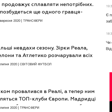
н продовжує сплавляти непотрібних.
19:
 позбудеться ще одного гравця-
Є п
арування
9 вересня 2020 | ТРАНСФЕРИ
за
18:
Чи 
льші невдахи сезону. Зірки Реала,
Від
елони та Атлетико розчарували всіх
1 липня 2020 | СВІТОВИЙ ФУТБОЛ
ском провалився в Реалі, а тепер ним
вляться ТОП-клуби Європи. Мадридці
ть позбутися свого головного болю
2 липня 2020 | ТРАНСФЕРИ