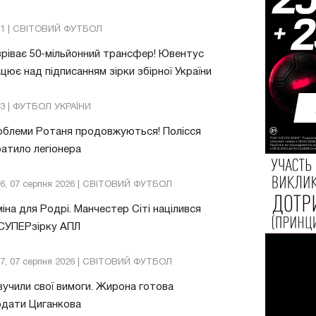
21 | СВІТОВИЙ ФУТБОЛ
ріває 50-мільйонний трансфер! Ювентус
цює над підписанням зірки збірної України
53 | ФУТБОЛ УКРАЇНИ
облеми Ротаня продовжуються! Полісся
атило легіонера
26, 07 серпня 2026 | СВІТОВИЙ ФУТБОЛ
іна для Родрі. Манчестер Сіті націлився
 СУПЕРзірку АПЛ
57, 07 серпня 2026 | СВІТОВИЙ ФУТБОЛ
учили свої вимоги. Жирона готова
одати Циганкова