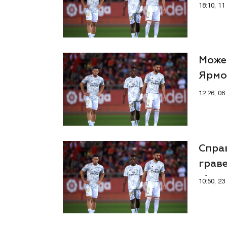
18:10, 1
Може 
Ярмо
тран
12:26, 0
Спра
грав
в’язн
10:50, 2