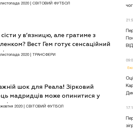
1 листопада 2020 | СВІТОВИЙ ФУТБОЛ
чог
21:
Пер
сісти у в’язницю, але гратиме з
Пон
ленком? Вест Гем готує сенсаційний
ВІ
сфер
6 листопада 2020 | ТРАНСФЕРИ
09:
Екс
Оці
Кар
вжній шок для Реала! Зірковий
Ди
ець мадридців може опинитися у
иці
3 жовтня 2020 | СВІТОВИЙ ФУТБОЛ
17:
Пер
зіг