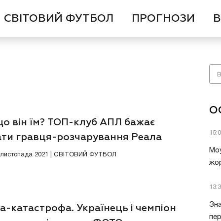
СВІТОВИЙ ФУТБОЛ
ПРОГНОЗИ
В
О
що він їм? ТОП-клуб АПЛ бажає
15:
ати гравця-розчарування Реала
Моу
7 листопада 2021 | СВІТОВИЙ ФУТБОЛ
жор
13:
Зна
а-катастрофа. Українець і чемпіон
пер