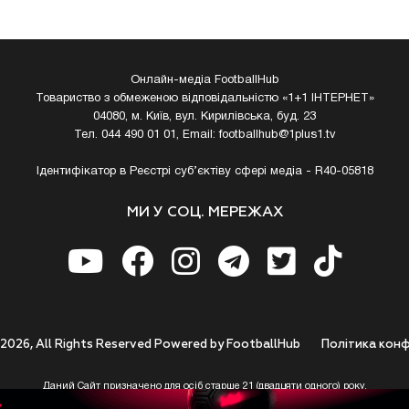
Онлайн-медіа FootballHub
Товариство з обмеженою відповідальністю «1+1 ІНТЕРНЕТ»
04080, м. Київ, вул. Кирилівська, буд. 23
Тел. 044 490 01 01, Email:
footballhub@1plus1.tv
Ідентифікатор в Реєстрі суб’єктіву сфері медіа - R40-05818
МИ У СОЦ. МЕРЕЖАХ
 2026, All Rights Reserved Powered by FootballHub
Полiтика конф
Даний Сайт призначено для осіб старше 21 (двадцяти одного) року.
 до використання https://footballhub.ua, Користувач цим підтверджує, що досяг 21-р