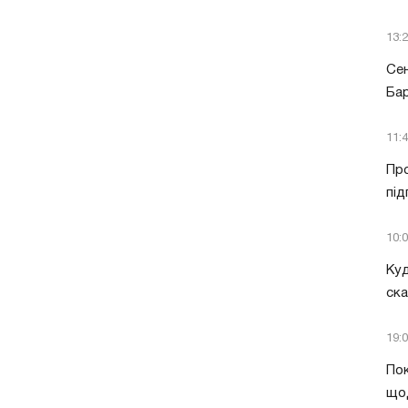
13:
Сен
Бар
11:
Про
під
10:
Куд
ск
19:
Пок
що