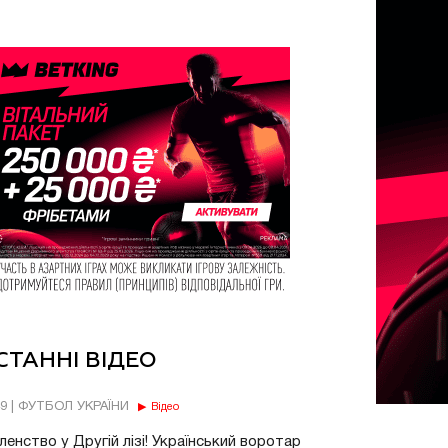
СТАННІ ВІДЕО
49 | ФУТБОЛ УКРАЇНИ
Відео
енство у Другій лізі! Український воротар