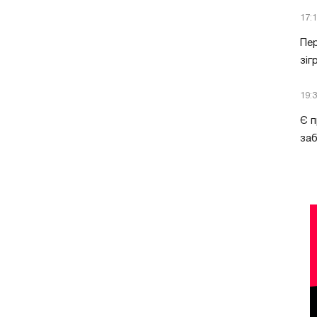
17:
Пер
зіг
19:
Є п
за