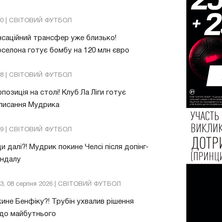
20 | СВІТОВИЙ ФУТБОЛ
саційний трансфер уже близько!
селона готує бомбу на 120 млн євро
48 | СВІТОВИЙ ФУТБОЛ
позиція на столі! Клуб Ла Ліги готує
писання Мудрика
09 | СВІТОВИЙ ФУТБОЛ
и далі?! Мудрик покине Челсі після допінг-
андалу
03, 08 серпня 2026 | СВІТОВИЙ ФУТБОЛ
ине Бенфіку?! Трубін ухвалив рішення
до майбутнього