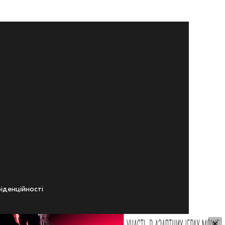
iденцiйностi
×
ічного віку.