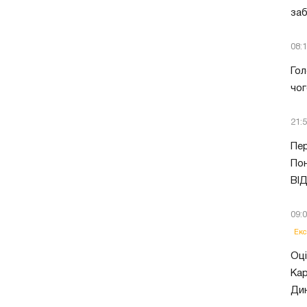
заб
08:
Гол
чог
21:
Пер
Пон
ВІ
09:
Екс
Оці
Кар
Ди