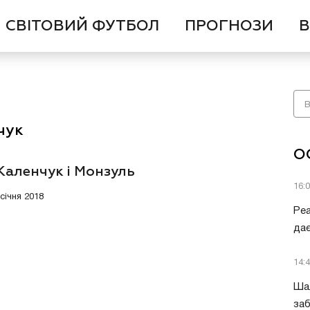
СВІТОВИЙ ФУТБОЛ
ПРОГНОЗИ
В
чук
О
Каленчук і Монзуль
16:
 січня 2018
Ре
дає
14:
Шал
заб