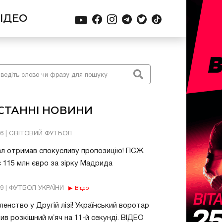
ІДЕО
СТАННІ НОВИНИ
06 | СВІТОВИЙ ФУТБОЛ
ал отримав спокусливу пропозицію! ПСЖ
 115 млн євро за зірку Мадрида
49 | ФУТБОЛ УКРАЇНИ
Відео
енство у Другій лізі! Український воротар
ив розкішний мʼяч на 11-й секунді. ВІДЕО