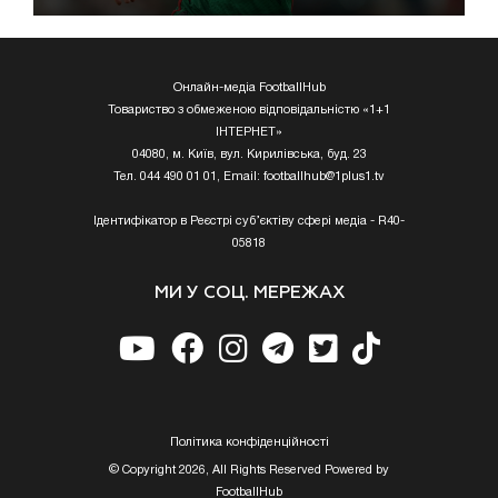
Онлайн-медіа FootballHub
Товариство з обмеженою відповідальністю «1+1
ІНТЕРНЕТ»
04080, м. Київ, вул. Кирилівська, буд. 23
Тел. 044 490 01 01, Email:
footballhub@1plus1.tv
Ідентифікатор в Реєстрі суб’єктіву сфері медіа - R40-
05818
МИ У СОЦ. МЕРЕЖАХ
Полiтика конфiденцiйностi
© Copyright 2026, All Rights Reserved Powered by
FootballHub