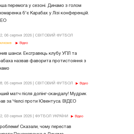
ша перемога у сезоні. Динамо з голом
омаренка б'є Карабах у Лізі конференцій.
ДЕО
02, 06 серпня 2026 | СВІТОВИЙ ФУТБОЛ
клюзив
Відео
нив шанси. Ексгравець клубу УПЛ та
абаха назвав фаворита протистояння з
намо
18, 05 серпня 2026 | СВІТОВИЙ ФУТБОЛ
Відео
ший матч після допінг-скандалу! Мудрик
рав за Челсі проти Ювентуса. ВІДЕО
32, 03 серпня 2026 | ФУТБОЛ УКРАЇНИ
Відео
роблеми! Сказали, чому перестав