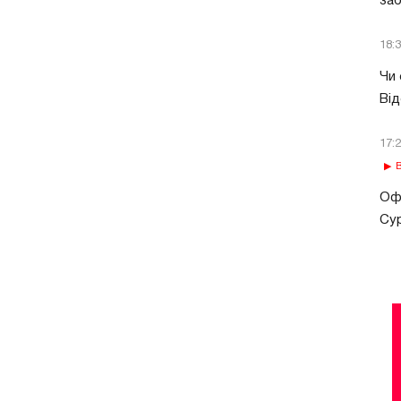
за
18:
Чи 
Від
17:
В
Офі
Сур