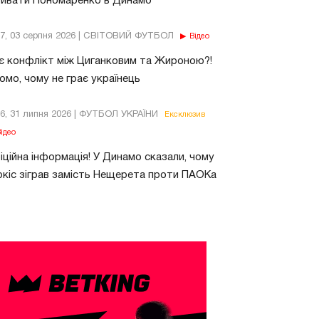
бивати Пономаренко в Динамо
37, 03 серпня 2026 | СВІТОВИЙ ФУТБОЛ
Відео
є конфлікт між Циганковим та Жироною?!
омо, чому не грає українець
26, 31 липня 2026 | ФУТБОЛ УКРАЇНИ
Ексклюзив
ідео
ційна інформація! У Динамо сказали, чому
кіс зіграв замість Нещерета проти ПАОКа