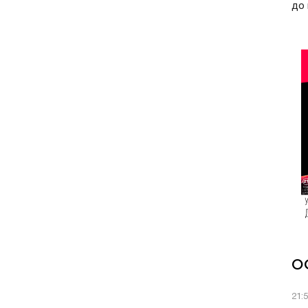
до 
О
21: