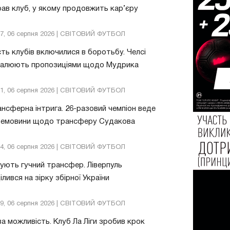
ав клуб, у якому продовжить кар’єру
47, 06 серпня 2026 | СВІТОВИЙ ФУТБОЛ
ть клубів включилися в боротьбу. Челсі
валюють пропозиціями щодо Мудрика
51, 06 серпня 2026 | СВІТОВИЙ ФУТБОЛ
нсферна інтрига. 26-разовий чемпіон веде
ремовини щодо трансферу Судакова
24, 06 серпня 2026 | СВІТОВИЙ ФУТБОЛ
ують гучний трансфер. Ліверпуль
ілився на зірку збірної України
49, 06 серпня 2026 | СВІТОВИЙ ФУТБОЛ
а можливість. Клуб Ла Ліги зробив крок