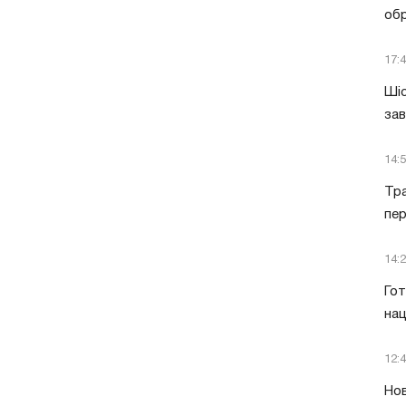
обр
17:
Шіс
за
14:
Тра
пе
14:
Гот
нац
12:
Нов