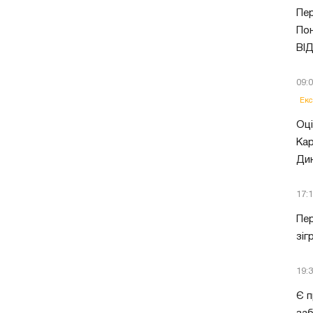
Пер
Пон
ВІ
09:
Екс
Оці
Кар
Ди
17:
Пер
зіг
19:
Є п