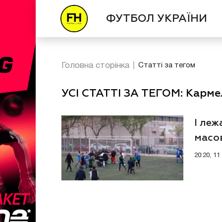
ФУТБОЛ УКРАЇНИ
Головна сторінка
Статті за тегом
УСІ СТАТТІ ЗА ТЕГОМ: Карм
І леж
масов
напри
20:20, 1