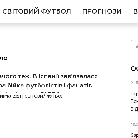
СВІТОВИЙ ФУТБОЛ
ПРОГНОЗИ
В
ело
О
ачого теж. В Іспанії зав’язалася
21:
а бійка футболістів і фанатів
кінці матчу. ВІДЕО
Пер
1 квітня 2021 | СВІТОВИЙ ФУТБОЛ
Пон
ВІ
19:
Зар