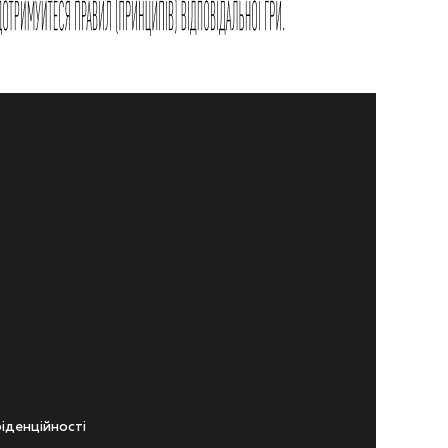
iденцiйностi