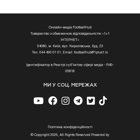
Онлайн-медіа FootballHub
Товариство з обмеженою відповідальністю «1+1
ІНТЕРНЕТ»
04080, м. Київ, вул. Кирилівська, буд. 23
Тел. 044 490 01 01, Email:
footballhub@1plus1.tv
Ідентифікатор в Реєстрі суб’єктіву сфері медіа - R40-
05818
МИ У СОЦ. МЕРЕЖАХ
Полiтика конфiденцiйностi
© Copyright 2026, All Rights Reserved Powered by