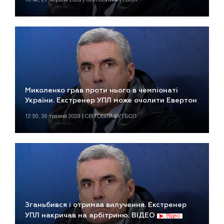
Миколенко грав проти нього в чемпіонаті
України. Екстренер УПЛ може очолити Евертон
12:50, 26 травня 2023 | СВІТОВИЙ ФУТБОЛ
Зганьбився і отримав вилучення. Екстренер
УПЛ накричав на арбітриню. ВІДЕО
Відео